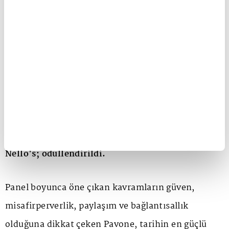
Program; İtalyan gastronomi kültürünü özgün
biçimde temsil eden restoranları ödüllendirirken,
kaliteyi, misafirperverliği, profesyonelliği ve
kültürel mirası aynı çatı altında buluşturuyor.
Geçtiğimiz yıl Gina, Filo d'Olio, Eataly Istanbul,
Terrazza Italia ve Monteverdi'nin aldığı bu
prestijli takdirin ardından, 2026 edisyonunda Da
Mario, Il Cortile, Corvino, Osteria Salvatore ve
Nello's; ödüllendirildi.
Panel boyunca öne çıkan kavramların güven,
misafirperverlik, paylaşım ve bağlantısallık
olduğuna dikkat çeken Pavone, tarihin en güçlü