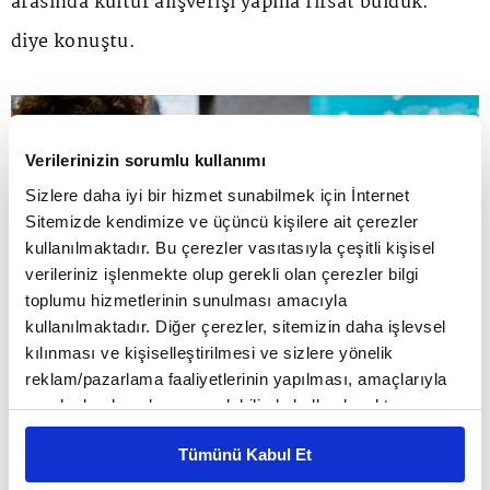
arasında kültür alışverişi yapma fırsat bulduk."
diye konuştu.
Verilerinizin sorumlu kullanımı
Sizlere daha iyi bir hizmet sunabilmek için İnternet
Sitemizde kendimize ve üçüncü kişilere ait çerezler
kullanılmaktadır. Bu çerezler vasıtasıyla çeşitli kişisel
verileriniz işlenmekte olup gerekli olan çerezler bilgi
toplumu hizmetlerinin sunulması amacıyla
kullanılmaktadır. Diğer çerezler, sitemizin daha işlevsel
kılınması ve kişiselleştirilmesi ve sizlere yönelik
reklam/pazarlama faaliyetlerinin yapılması, amaçlarıyla
sınırlı olarak açık rızanız dahilinde kullanılacaktır.
Çerezlere ilişkin tercihlerinizi çerez paneli vasıtasıyla
Tümünü Kabul Et
belirleyebilirsiniz. Çerezlere ilişkin detaylı bilgi için
"Yunus Emre Enstitüsünün misyonunu çok değerli
Ayarlar butonuna tıklayabilir,
Çerez Bilgilendirme