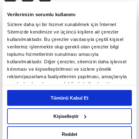
03:39 - 10.07.2026, Cuma
Verilerinizin sorumlu kullanımı
Sizlere daha iyi bir hizmet sunabilmek için İnternet
Sitemizde kendimize ve üçüncü kişilere ait çerezler
Circolo Roma İstanbul Başkanı, Humana
kullanılmaktadır. Bu çerezler vasıtasıyla çeşitli kişisel
Diplomacy Kurucusu ve İtalya–Türkiye
verileriniz işlenmekte olup gerekli olan çerezler bilgi
toplumu hizmetlerinin sunulması amacıyla
arasında kültürel diplomasi ile uluslararası iş
kullanılmaktadır. Diğer çerezler, sitemizin daha işlevsel
birlikleri alanlarında çalışmalar yürüten
kılınması ve kişiselleştirilmesi ve sizlere yönelik
reklam/pazarlama faaliyetlerinin yapılması, amaçlarıyla
Martina Pavone, İstanbul’daki tarihi Palazzo
sınırlı olarak açık rızanız dahilinde kullanılacaktır.
di Venezia (Venedik Sarayı)’nda düzenlenen
Çerezlere ilişkin tercihlerinizi çerez paneli vasıtasıyla
Tümünü Kabul Et
belirleyebilirsiniz. Çerezlere ilişkin detaylı bilgi için
Marchio Ospitalità Italiana Ödül Töreni’nin
Ayarlar butonuna tıklayabilir,
Çerez Bilgilendirme
ardından gıda diplomasisinin geleceğine
Metnimizi ziyaret edebilirsiniz.
Kişiselleştir
6698 sayılı Kişisel Verilerin Korunması Kanunu uyarınca
ilişkin değerlendirmelerini paylaştı.
hazırlanmış olan İnternet Sitesi Aydınlatma Metnimizi
Reddet
okumak ve sitemizi ziyaretiniz kapsamında