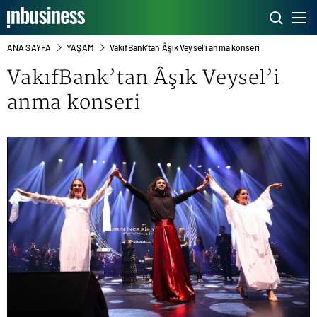
ANA SAYFA
YAŞAM
VakıfBank’tan Âşık Veysel’i anma konseri
VakıfBank’tan Âşık Veysel’i
anma konseri