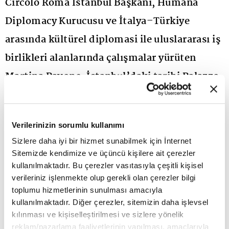
Circolo Roma İstanbul Başkanı, Humana
Diplomacy Kurucusu ve İtalya–Türkiye
arasında kültürel diplomasi ile uluslararası iş
birlikleri alanlarında çalışmalar yürüten
Martina Pavone, İstanbul’daki tarihi Palazzo
di Venezia (Venedik Sarayı)’nda düzenlenen
Marchio Ospitalità Italiana Ödül Töreni’nin
Verilerinizin sorumlu kullanımı
ardından gıda diplomasisinin geleceğine
Sizlere daha iyi bir hizmet sunabilmek için İnternet
ilişkin değerlendirmelerini paylaştı.
Sitemizde kendimize ve üçüncü kişilere ait çerezler
kullanılmaktadır. Bu çerezler vasıtasıyla çeşitli kişisel
Pavone'ye göre bu gece yalnızca İtalyan
verileriniz işlenmekte olup gerekli olan çerezler bilgi
toplumu hizmetlerinin sunulması amacıyla
gastronomisinin mükemmeliyetini kutlayan
kullanılmaktadır. Diğer çerezler, sitemizin daha işlevsel
prestijli bir organizasyon değil; aynı zamanda
kılınması ve kişiselleştirilmesi ve sizlere yönelik
reklam/pazarlama faaliyetlerinin yapılması, amaçlarıyla