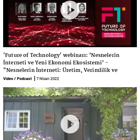
'Future of Technology' webinarı: ’Nesnelerin
İnterneti ve Yeni Ekonomi Ekosistemi’ -
"Nesnelerin İnterneti: Üretim, Verimlilik ve
Ekonomi Nasıl Değişecek?’ paneli
Video / Podcast
7 Nisan 2022