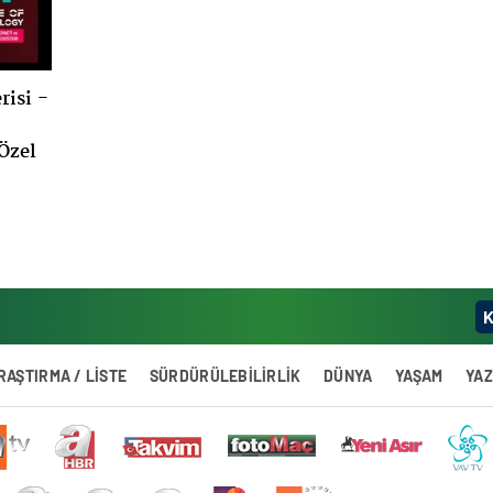
risi -
Özel
K
RAŞTIRMA / LİSTE
SÜRDÜRÜLEBİLİRLİK
DÜNYA
YAŞAM
YA