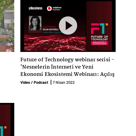
Future of Technology webinar serisi -
'Nesnelerin İnterneti ve Yeni
Ekonomi Ekosistemi Webinarı: Açılış
Konuşması - Özlem Kestioğlu
Video / Podcast
7 Nisan 2022