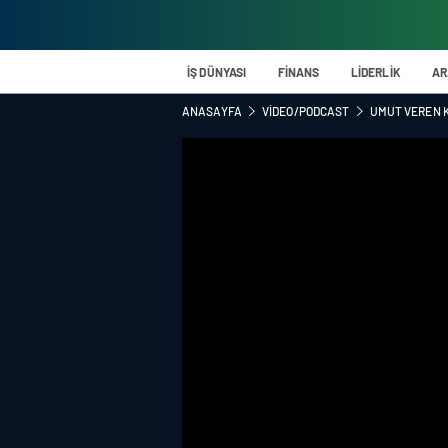
İŞ DÜNYASI
FİNANS
LİDERLİK
AR
ANASAYFA
VIDEO/PODCAST
UMUT VEREN K