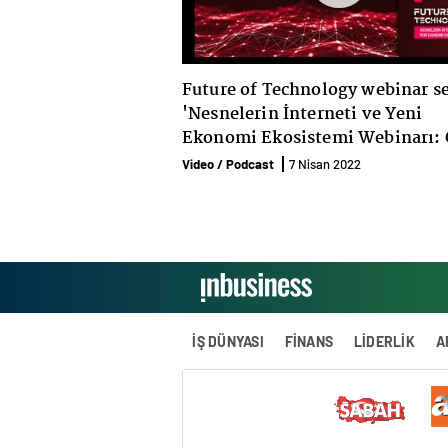
Future of Technology webinar se
'Nesnelerin İnterneti ve Yeni
Ekonomi Ekosistemi Webinarı: 
Oturum - Ayşenur Evcil
Video / Podcast
7 Nisan 2022
İŞ DÜNYASI
FİNANS
LİDERLİK
A