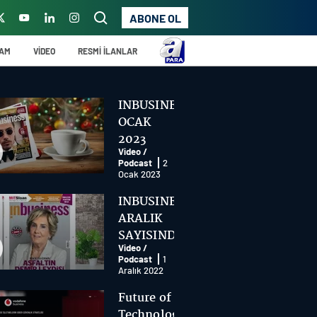
ABONE OL
ŞAM
VİDEO
RESMİ İLANLAR
INBUSINESS
OCAK
2023
Video /
SAYISINDA
Podcast
2
BU AY
Ocak 2023
INBUSINESS
ARALIK
SAYISINDA
Video /
BU AY
Podcast
1
Aralık 2022
Future of
Technology