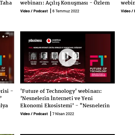
 Taha
webinarı: Açılış Konuşması - Özlem
webin
Kestioğlu
Güler
Video / Podcast
6 Temmuz 2022
Video /
risi -
'Future of Technology' webinarı:
”
’Nesnelerin İnterneti ve Yeni
ülya
Ekonomi Ekosistemi’ - "Nesnelerin
İnterneti: Üretim, Verimlilik ve
Video / Podcast
7 Nisan 2022
Ekonomi Nasıl Değişecek?’ paneli