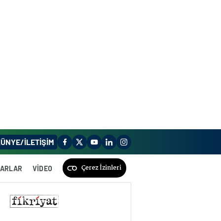
ÜNYE/İLETİŞİM
Çerez İzinleri
ZARLAR
VİDEO