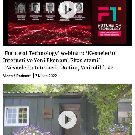
'Future of Technology' webinarı: ’Nesnelerin
İnterneti ve Yeni Ekonomi Ekosistemi’ -
"Nesnelerin İnterneti: Üretim, Verimlilik ve
Ekonomi Nasıl Değişecek?’ paneli
Video / Podcast
7 Nisan 2022