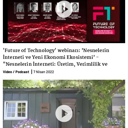
'Future of Technology' webinarı: ’Nesnelerin
İnterneti ve Yeni Ekonomi Ekosistemi’ -
"Nesnelerin İnterneti: Üretim, Verimlilik ve
Ekonomi Nasıl Değişecek?’ paneli
Video / Podcast
7 Nisan 2022