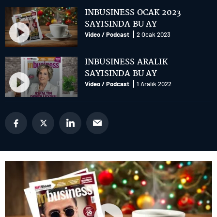
INBUSINESS OCAK 2023
SAYISINDA BU AY
Video / Podcast
2 Ocak 2023
INBUSINESS ARALIK
SAYISINDA BU AY
Video / Podcast
1 Aralık 2022
Future of Technology webinar
serisi “Yeni Normalde Siber
Güvenlik” webinarı: Panel
Video / Podcast
6 Temmuz 2022
Future of Technology webinar
serisi “Yeni Normalde Siber
Güvenlik” webinarı: Özel
Video / Podcast
6 Temmuz 2022
Oturum - Dr. Ali Taha Koç
Future of Technology webinar