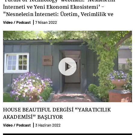
'Future of Technology' webinarı: ’Nesnelerin
İnterneti ve Yeni Ekonomi Ekosistemi’ -
"Nesnelerin İnterneti: Üretim, Verimlilik ve
Ekonomi Nasıl Değişecek?’ paneli
Video / Podcast
7 Nisan 2022
HOUSE BEAUTIFUL DERGİSİ “YARATICILIK
AKADEMİSİ” BAŞLIYOR
Video / Podcast
3 Haziran 2022