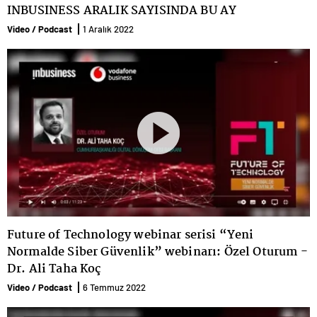
Yeni Ekonomi Ekosistemi
INBUSINESS ARALIK SAYISINDA BU AY
Video / Podcast
7 Nisan 2022
Webinarı: Açılış Konuşması -
Video / Podcast
1 Aralık 2022
Özlem Kestioğlu
Future of Technology webinar
serisi - 'Nesnelerin İnterneti ve
Yeni Ekonomi Ekosistemi
Video / Podcast
7 Nisan 2022
Webinarı: Özel Oturum -
Ayşenur Evcil
Future of Technology webinar serisi “Yeni
Normalde Siber Güvenlik” webinarı: Özel Oturum -
Dr. Ali Taha Koç
Video / Podcast
6 Temmuz 2022