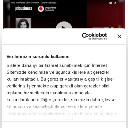
Verilerinizin sorumlu kullanımı
Sizlere daha iyi bir hizmet sunabilmek için İnternet
Future of Technology webinar serisi “Yeni
Sitemizde kendimize ve üçüncü kişilere ait çerezler
Normalde Siber Güvenlik” webinarı: Açılış
kullanılmaktadır. Bu çerezler vasıtasıyla çeşitli kişisel
Konuşması - Özlem Kestioğlu
verileriniz işlenmekte olup gerekli olan çerezler bilgi
Video / Podcast
6 Temmuz 2022
toplumu hizmetlerinin sunulması amacıyla
kullanılmaktadır. Diğer çerezler, sitemizin daha işlevsel
kılınması ve kişiselleştirilmesi ve sizlere yönelik
reklam/pazarlama faaliyetlerinin yapılması, amaçlarıyla
sınırlı olarak açık rızanız dahilinde kullanılacaktır.
Çerezlere ilişkin tercihlerinizi çerez paneli vasıtasıyla