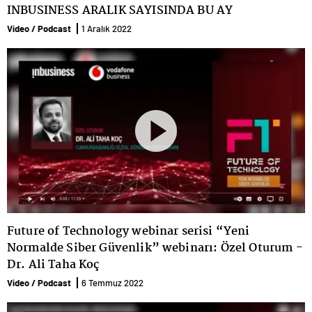
Yeni Ekonomi Ekosistemi
INBUSINESS ARALIK SAYISINDA BU AY
Video / Podcast
7 Nisan 2022
Webinarı: Açılış Konuşması -
Video / Podcast
1 Aralık 2022
Özlem Kestioğlu
Future of Technology webinar
serisi - 'Nesnelerin İnterneti ve
Yeni Ekonomi Ekosistemi
Video / Podcast
7 Nisan 2022
Webinarı: Özel Oturum -
Ayşenur Evcil
Future of Technology webinar serisi “Yeni
Normalde Siber Güvenlik” webinarı: Özel Oturum -
Dr. Ali Taha Koç
Video / Podcast
6 Temmuz 2022