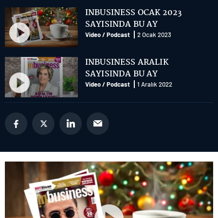
INBUSINESS OCAK 2023
SAYISINDA BU AY
Video / Podcast
2 Ocak 2023
INBUSINESS ARALIK
SAYISINDA BU AY
Video / Podcast
1 Aralık 2022
Future of Technology webinar
serisi “Yeni Normalde Siber
Güvenlik” webinarı: Panel
Video / Podcast
6 Temmuz 2022
Future of Technology webinar
serisi “Yeni Normalde Siber
Güvenlik” webinarı: Özel
Video / Podcast
6 Temmuz 2022
Oturum - Dr. Ali Taha Koç
Future of Technology webinar