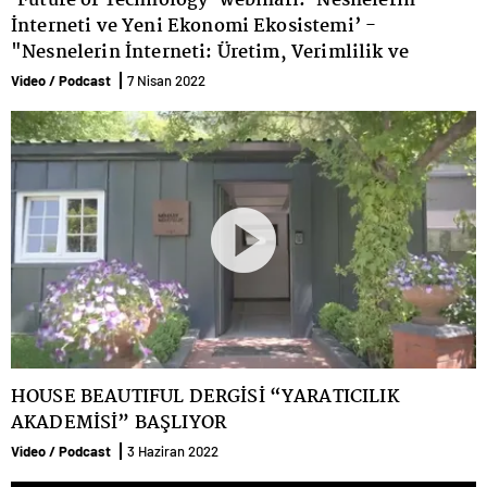
'Future of Technology' webinarı: ’Nesnelerin
İnterneti ve Yeni Ekonomi Ekosistemi’ -
"Nesnelerin İnterneti: Üretim, Verimlilik ve
Ekonomi Nasıl Değişecek?’ paneli
Video / Podcast
7 Nisan 2022
HOUSE BEAUTIFUL DERGİSİ “YARATICILIK
AKADEMİSİ” BAŞLIYOR
Video / Podcast
3 Haziran 2022