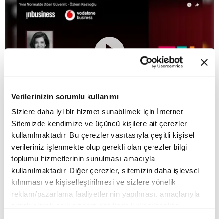
Verilerinizin sorumlu kullanımı
Sizlere daha iyi bir hizmet sunabilmek için İnternet
Future of Technology webinar serisi “Yeni
Sitemizde kendimize ve üçüncü kişilere ait çerezler
Normalde Siber Güvenlik” webinarı: Açılış
kullanılmaktadır. Bu çerezler vasıtasıyla çeşitli kişisel
Konuşması - Özlem Kestioğlu
verileriniz işlenmekte olup gerekli olan çerezler bilgi
Video / Podcast
6 Temmuz 2022
toplumu hizmetlerinin sunulması amacıyla
kullanılmaktadır. Diğer çerezler, sitemizin daha işlevsel
kılınması ve kişiselleştirilmesi ve sizlere yönelik
reklam/pazarlama faaliyetlerinin yapılması, amaçlarıyla
sınırlı olarak açık rızanız dahilinde kullanılacaktır.
Çerezlere ilişkin tercihlerinizi çerez paneli vasıtasıyla