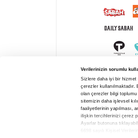
Verilerinizin sorumlu kull
Sizlere daha iyi bir hizmet
çerezler kullanılmaktadır. B
olan çerezler bilgi toplumu
sitemizin daha işlevsel kıl
faaliyetlerinin yapılması, a
ilişkin tercihlerinizi çerez 
Ayarlar butonuna tıklayabil
6698 sayılı Kişisel Verile
Metnimizi okumak ve sitemiz