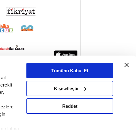
Tümünü Kabul Et
ait
erekli
Kişiselleştir
r,
Reddet
rezlere
çin
ydınlatma
le ilgili