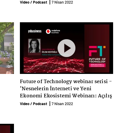
İnterneti: Üretim, Verimlilik ve
Video / Podcast
7 Nisan 2022
Ekonomi Nasıl Değişecek?’ paneli
Future of Technology webinar serisi -
'Nesnelerin İnterneti ve Yeni
Ekonomi Ekosistemi Webinarı: Açılış
Konuşması - Özlem Kestioğlu
Video / Podcast
7 Nisan 2022