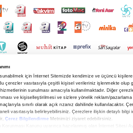
anımı
 sunabilmek için İnternet Sitemizde kendimize ve üçüncü kişilere 
u çerezler vasıtasıyla çeşitli kişisel verileriniz işlenmekte olup g
 hizmetlerinin sunulması amacıyla kullanılmaktadır. Diğer çerezle
ınması ve kişiselleştirilmesi ve sizlere yönelik reklam/pazarlama
maçlarıyla sınırlı olarak açık rızanız dahilinde kullanılacaktır. Çe
paneli vasıtasıyla belirleyebilirsiniz. Çerezlere ilişkin detaylı bilgi i
ir,
Çerez Bilgilendirme
Metnimizi ziyaret edebilirsiniz.
rin Korunması Kanunu uyarınca hazırlanmış olan İnternet Sitesi A
i ziyaretiniz kapsamında gerçekleştirilen veri işleme faaliyetleri i