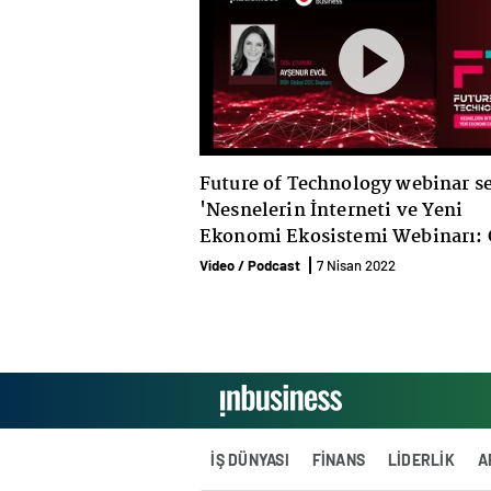
Future of Technology webinar se
'Nesnelerin İnterneti ve Yeni
Ekonomi Ekosistemi Webinarı: 
Oturum - Ayşenur Evcil
Video / Podcast
7 Nisan 2022
İŞ DÜNYASI
FİNANS
LİDERLİK
A