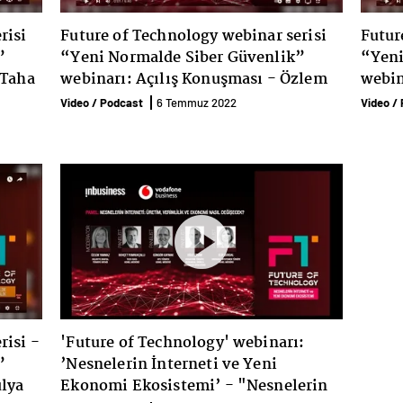
risi
Future of Technology webinar serisi
Futur
”
“Yeni Normalde Siber Güvenlik”
“Yeni
 Taha
webinarı: Açılış Konuşması - Özlem
webin
Kestioğlu
Güler
Video / Podcast
6 Temmuz 2022
Video /
risi -
'Future of Technology' webinarı:
”
’Nesnelerin İnterneti ve Yeni
ülya
Ekonomi Ekosistemi’ - "Nesnelerin