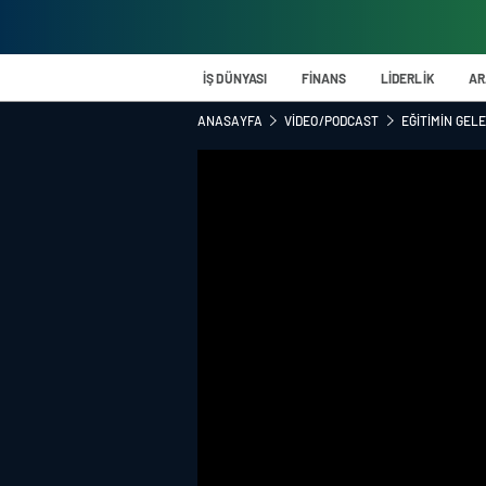
İŞ DÜNYASI
FİNANS
LİDERLİK
AR
ANASAYFA
VIDEO/PODCAST
EĞITIMIN GEL