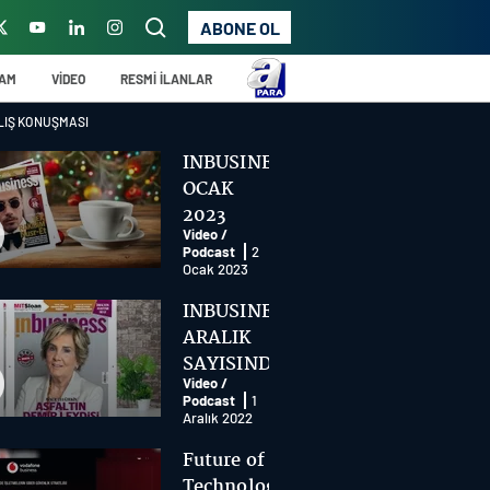
ABONE OL
ŞAM
VİDEO
RESMİ İLANLAR
ILIŞ KONUŞMASI
INBUSINESS
OCAK
2023
Video /
SAYISINDA
Podcast
2
BU AY
Ocak 2023
INBUSINESS
ARALIK
SAYISINDA
Video /
BU AY
Podcast
1
Aralık 2022
Future of
Technology