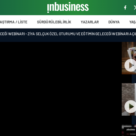
AŞTIRMA / LİSTE
SÜRDÜRÜLEBİLİRLİK
YAZARLAR
DÜNYA
YA
ECEĞI WEBINARI - ZIYA SELÇUK ÖZEL OTURUMU VE EĞTIMIN GELECEĞI WEBINARI AÇ