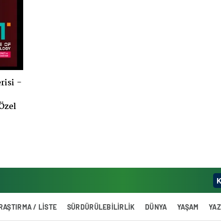
risi -
Özel
K
RAŞTIRMA / LİSTE
SÜRDÜRÜLEBİLİRLİK
DÜNYA
YAŞAM
YA