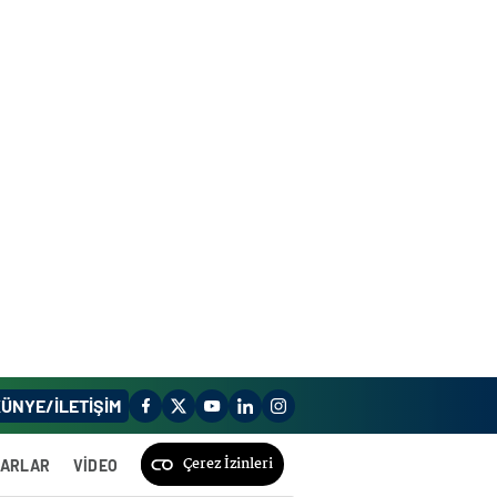
ÜNYE/İLETİŞİM
Çerez İzinleri
ZARLAR
VİDEO