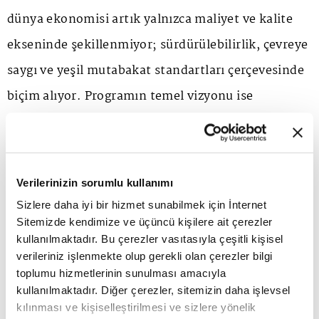
dünya ekonomisi artık yalnızca maliyet ve kalite
ekseninde şekillenmiyor; sürdürülebilirlik, çevreye
saygı ve yeşil mutabakat standartları çerçevesinde
biçim alıyor. Programın temel vizyonu ise
Türkiye'yi güvenilir ve yeşil üretimde küresel bir
merkez üssü haline getirmek. "Geleceğin rekabet
avantajını sürdürülebilir kalite olarak
Verilerinizin sorumlu kullanımı
tanımlayabiliriz" diyen Bolat, kaliteli üretim
Sizlere daha iyi bir hizmet sunabilmek için İnternet
yapabilen, rekabetçi fiyat sunabilen ve çevresel-
Sitemizde kendimize ve üçüncü kişilere ait çerezler
kullanılmaktadır. Bu çerezler vasıtasıyla çeşitli kişisel
sosyal standartlara uyum sağlayabilen şirketlerin
verileriniz işlenmekte olup gerekli olan çerezler bilgi
küresel değer zincirlerinde öne çıkacağını ifade
toplumu hizmetlerinin sunulması amacıyla
kullanılmaktadır. Diğer çerezler, sitemizin daha işlevsel
ediyor. Bu yaklaşım, özellikle Avrupa pazarlarında
kılınması ve kişiselleştirilmesi ve sizlere yönelik