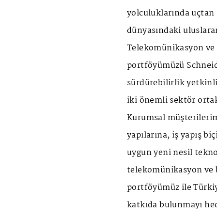
yolculuklarında uçtan 
dünyasındaki uluslarar
Telekomünikasyon ve bi
portföyümüzü Schneide
sürdürebilirlik yetkinli
iki önemli sektör orta
Kurumsal müşterilerimi
yapılarına, iş yapış bi
uygun yeni nesil tekno
telekomünikasyon ve bi
portföyümüz ile Türkiy
katkıda bulunmayı hed