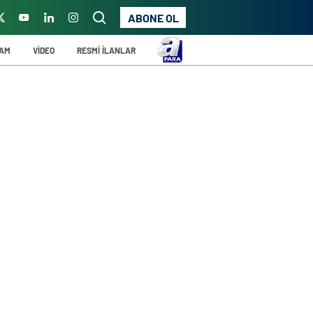
ABONE OL
ŞAM
VİDEO
RESMİ İLANLAR