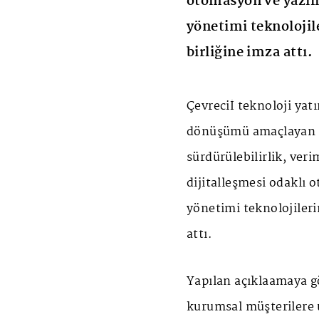
otomasyon ve yazılı
yönetimi teknolojile
birliğine imza attı.
Çevreciİ teknoloji yatır
dönüşümü amaçlayan
sürdürülebilirlik, veri
dijitalleşmesi odaklı 
yönetimi teknolojilerin
attı.
Yapılan açıklaamaya g
kurumsal müşterilere 