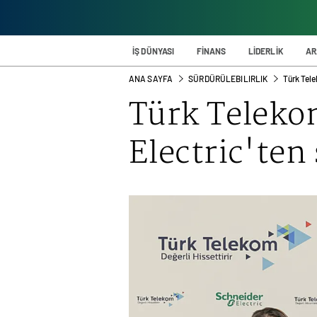
İŞ DÜNYASI
FİNANS
LİDERLİK
AR
ANA SAYFA
SÜRDÜRÜLEBILIRLIK
Türk Tele
Türk Telek
Electric'ten 