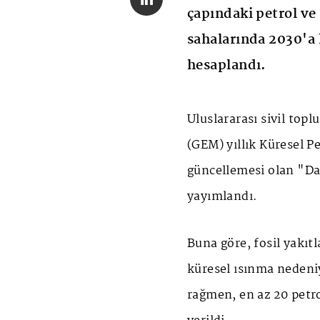
çapındaki petrol ve 
sahalarında 2030'a k
hesaplandı.
Uluslararası sivil to
(GEM) yıllık Küresel P
güncellemesi olan "Da
yayımlandı.
Buna göre, fosil yakıt
küresel ısınma nedeniy
rağmen, en az 20 petrol