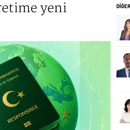
retime yeni
DİĞE