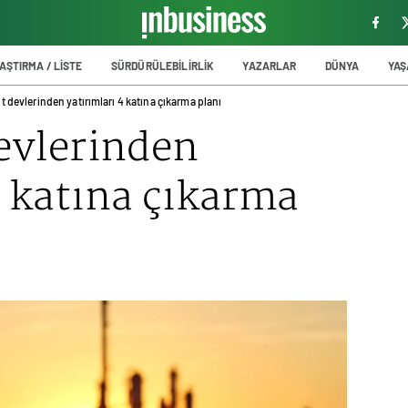
AŞTIRMA / LİSTE
SÜRDÜRÜLEBİLİRLİK
YAZARLAR
DÜNYA
YA
ıt devlerinden yatırımları 4 katına çıkarma planı
devlerinden
4 katına çıkarma