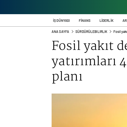
İŞ DÜNYASI
FİNANS
LİDERLİK
AR
ANA SAYFA
SÜRDÜRÜLEBILIRLIK
Fosil yak
Fosil yakıt 
yatırımları 
planı