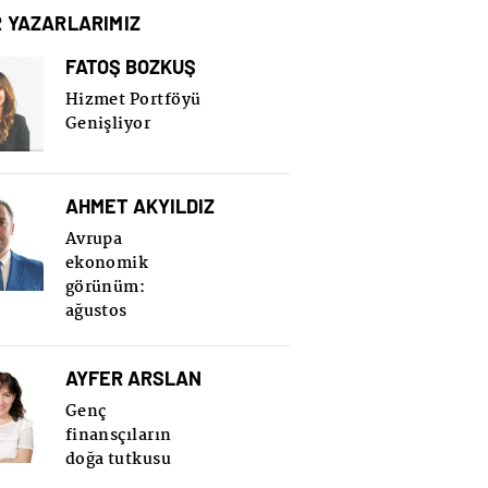
R YAZARLARIMIZ
FATOŞ BOZKUŞ
Hizmet Portföyü
Genişliyor
AHMET AKYILDIZ
Avrupa
ekonomik
görünüm:
ağustos
AYFER ARSLAN
Genç
finansçıların
doğa tutkusu