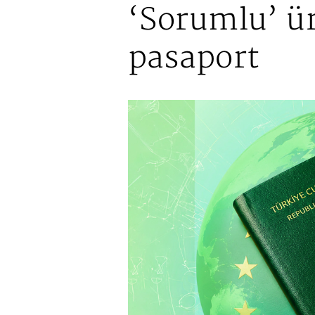
‘Sorumlu’ ü
pasaport