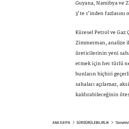
Guyana, Namibya ve Zi
3'te 1'inden fazlasını 
Küresel Petrol ve Gaz 
Zimmerman, analize il
üreticilerinin yeni sa
etmek için her türlü n
bunların hiçbiri geçerl
sahaları açılamaz, aksi
kaldırabileceğinin öte
ANA SAYFA
SÜRDÜRÜLEBILIRLIK
‘Sorumlu