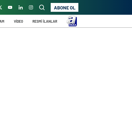
ABONE OL
ŞAM
VİDEO
RESMİ İLANLAR