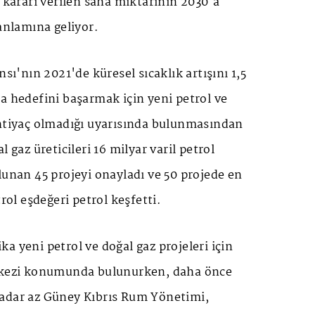
m kararı verilen saha miktarının 2030'a
 anlamına geliyor.
nsı'nın 2021'de küresel sıcaklık artışını 1,5
a hedefini başarmak için yeni petrol ve
ihtiyaç olmadığı uyarısında bulunmasından
l gaz üreticileri 16 milyar varil petrol
lunan 45 projeyi onayladı ve 50 projede en
trol eşdeğeri petrol keşfetti.
a yeni petrol ve doğal gaz projeleri için
erkezi konumunda bulunurken, daha önce
adar az Güney Kıbrıs Rum Yönetimi,