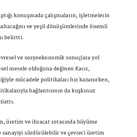
aptığı konuşmada çalışmaların, işletmelerin
zaltacağını ve yeşil dönüşümlerinde önemli
ı belirtti.
çevresel ve sosyoekonomik sonuçlara yol
esel mesele olduğuna değinen Kacır,
iğiyle mücadele politikaları hız kazanırken,
litikalarıyla bağlantısının da kuşkusuz
nlattı.
am, üretim ve ihracat rotasında büyüme
e sanayiyi sürdürülebilir ve çevreci üretim