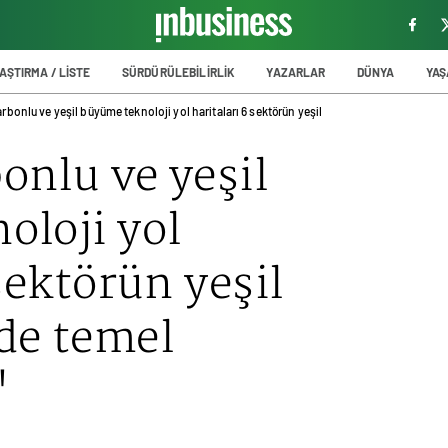
AŞTIRMA / LİSTE
SÜRDÜRÜLEBİLİRLİK
YAZARLAR
DÜNYA
YA
rbonlu ve yeşil büyüme teknoloji yol haritaları 6 sektörün yeşil
onlu ve yeşil
oloji yol
sektörün yeşil
e temel
"