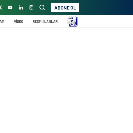
ABONE OL
ŞAM
VİDEO
RESMİ İLANLAR