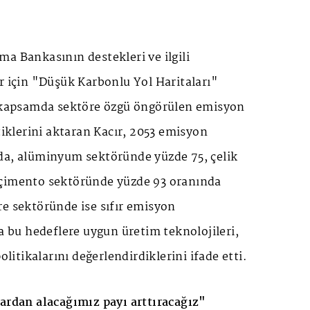
a Bankasının destekleri ve ilgili
r için "Düşük Karbonlu Yol Haritaları"
u kapsamda sektöre özgü öngörülen emisyon
ttiklerini aktaran Kacır, 2053 emisyon
da, alüminyum sektöründe yüzde 75, çelik
 çimento sektöründe yüzde 93 oranında
re sektöründe ise sıfır emisyon
ca bu hedeflere uygun üretim teknolojileri,
politikalarını değerlendirdiklerini ifade etti.
lardan alacağımız payı arttıracağız"