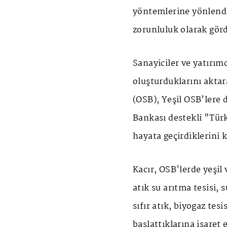
yöntemlerine yönlendi
zorunluluk olarak gördü
Sanayiciler ve yatırım
oluşturduklarını aktar
(OSB), Yeşil OSB'ler
Bankası destekli "Türk
hayata geçirdiklerini 
Kacır, OSB'lerde yeşil 
atık su arıtma tesisi, 
sıfır atık, biyogaz tesi
başlattıklarına işaret 