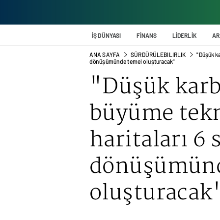
İŞ DÜNYASI
FİNANS
LİDERLİK
AR
ANA SAYFA
SÜRDÜRÜLEBILIRLIK
"Düşük ka
dönüşümünde temel oluşturacak"
"Düşük karb
büyüme tekn
haritaları 6 
dönüşümünd
oluşturacak