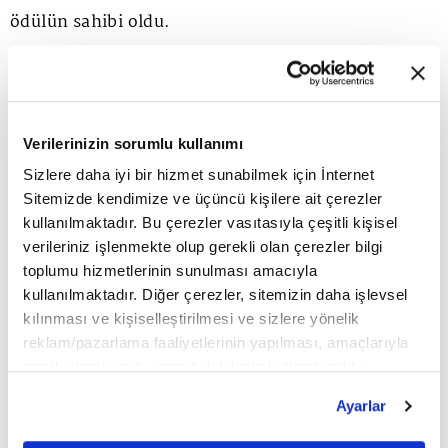
ödülün sahibi oldu.
Şirketten yapılan açıklamaya göre, "en çevreci
kuruluş olma" hedefi doğrultusunda sürdürülebilir
Verilerinizin sorumlu kullanımı
yaşam için hava, toprak, su, iklim, orman ve
Sizlere daha iyi bir hizmet sunabilmek için İnternet
biyoçeşitliliğin korunmasına yönelik çalışmalarını,
Sitemizde kendimize ve üçüncü kişilere ait çerezler
kullanılmaktadır. Bu çerezler vasıtasıyla çeşitli kişisel
her projesine özel bir perspektifle sürdüren BOTAŞ,
verileriniz işlenmekte olup gerekli olan çerezler bilgi
çevreyle ilgili uygulamalarıyla örnek olmaya devam
toplumu hizmetlerinin sunulması amacıyla
kullanılmaktadır. Diğer çerezler, sitemizin daha işlevsel
ediyor.
kılınması ve kişiselleştirilmesi ve sizlere yönelik
reklam/pazarlama faaliyetlerinin yapılması, amaçlarıyla
Çevresel fayda faaliyetleriyle bugüne kadar 25
sınırlı olarak açık rızanız dahilinde kullanılacaktır.
Çerezlere ilişkin tercihlerinizi çerez paneli vasıtasıyla
uluslararası ödülün sahibi olan BOTAŞ, Stevie
Ayarlar
belirleyebilirsiniz. Çerezlere ilişkin detaylı bilgi için
Uluslararası İş Ödülleri'nde 2021'de gösterdiği
Ayarlar butonuna tıklayabilir,
Çerez Bilgilendirme