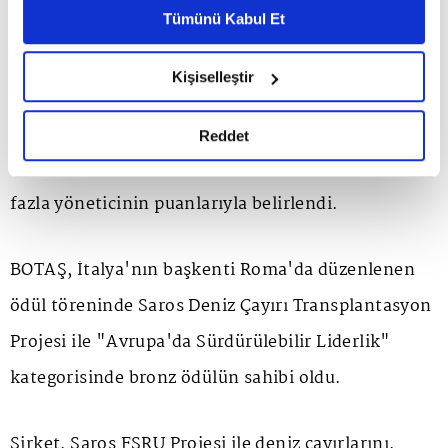
Metnimizi ziyaret edebilirsiniz.
Tümünü Kabul Et
başarısını geçen yıl da pekiştirdi.
6698 sayılı Kişisel Verilerin Korunması Kanunu uyarınca
hazırlanmış olan İnternet Sitesi Aydınlatma Metnimizi
Kişiselleştir
okumak ve sitemizi ziyaretiniz kapsamında
Geçen yıl 61 ülkeden 3 bin 700'den fazla
gerçekleştirilen veri işleme faaliyetleri ile ilgili daha
başvurunun yapıldığı Stevie Uluslararası İş
detaylı bilgi almak için lütfen
tıklayınız.
Reddet
Ödülleri'nin kazananları, dünya çapında 230'dan
fazla yöneticinin puanlarıyla belirlendi.
BOTAŞ, İtalya'nın başkenti Roma'da düzenlenen
ödül töreninde Saros Deniz Çayırı Transplantasyon
Projesi ile "Avrupa'da Sürdürülebilir Liderlik"
kategorisinde bronz ödülün sahibi oldu.
Şirket, Saros FSRU Projesi ile deniz çayırlarını,