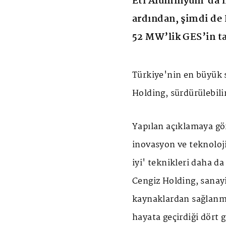
Eti Alüminyum’da h
ardından, şimdi de 
52 MW’lik GES’in t
Türkiye'nin en büyük s
Holding, sürdürülebil
Yapılan açıklamaya gör
inovasyon ve teknoloj
iyi' teknikleri daha da
Cengiz Holding, sanayi
kaynaklardan sağlanma
hayata geçirdiği dört 