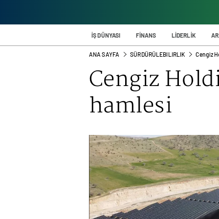
İŞ DÜNYASI
FİNANS
LİDERLİK
AR
ANA SAYFA
SÜRDÜRÜLEBILIRLIK
Cengiz H
Cengiz Hold
hamlesi