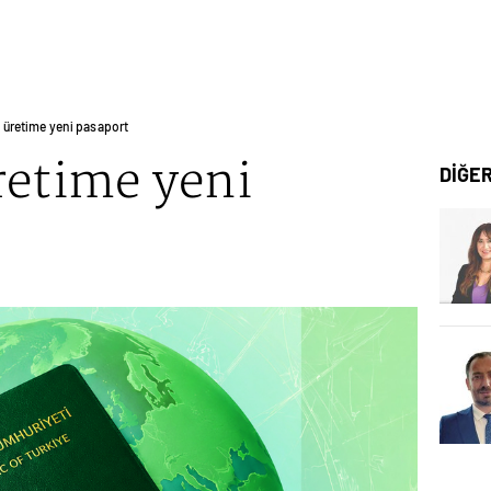
’ üretime yeni pasaport
retime yeni
DİĞE