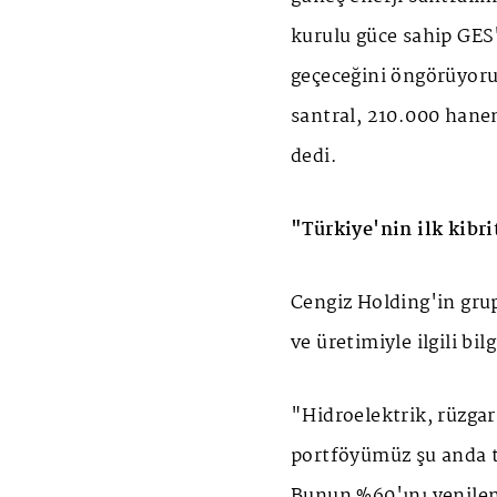
kurulu güce sahip GES'i
geçeceğini öngörüyoruz
santral, 210.000 hane
dedi.
"Türkiye'nin ilk kibri
Cengiz Holding'in grup
ve üretimiyle ilgili bi
"Hidroelektrik, rüzgar
portföyümüz şu anda t
Bunun %60'ını yenilene