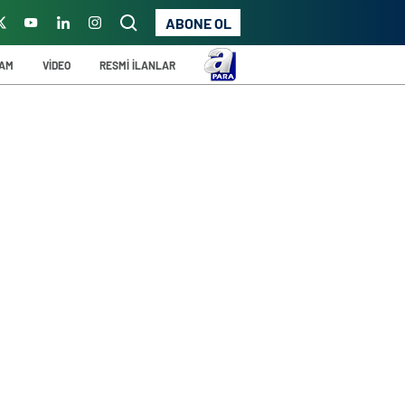
ABONE OL
ŞAM
VİDEO
RESMİ İLANLAR