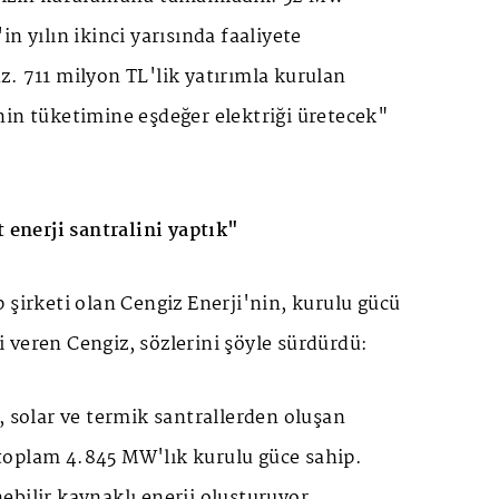
n yılın ikinci yarısında faaliyete
. 711 milyon TL'lik yatırımla kurulan
nin tüketimine eşdeğer elektriği üretecek"
t enerji santralini yaptık"
 şirketi olan Cengiz Enerji'nin, kurulu gücü
lgi veren Cengiz, sözlerini şöyle sürdürdü:
, solar ve termik santrallerden oluşan
oplam 4.845 MW'lık kurulu güce sahip.
bilir kaynaklı enerji oluşturuyor.