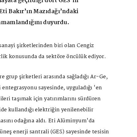
ayata geçirdiği dört GES'in
Eti Bakır’ın Mazıdağı’ndaki
amamlandığını duyurdu.
anayi şirketlerinden biri olan Cengiz
irlik konusunda da sektöre öncülük ediyor.
e grup şirketleri arasında sağladığı Ar-Ge,
i entegrasyonu sayesinde, uyguladığı 'en
 ileri taşımak için yatırımlarını sürdüren
de kullandığı elektriğin yenilenebilir
sını odağına aldı. Eti Alüminyum'da
güneş enerji santrali (GES) sayesinde tesisin