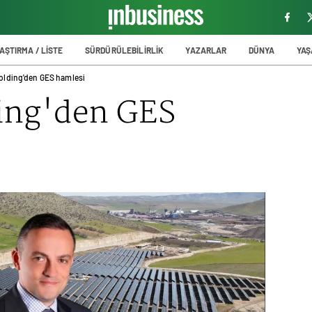
AŞTIRMA / LİSTE
SÜRDÜRÜLEBİLİRLİK
YAZARLAR
DÜNYA
YA
olding'den GES hamlesi
ing'den GES