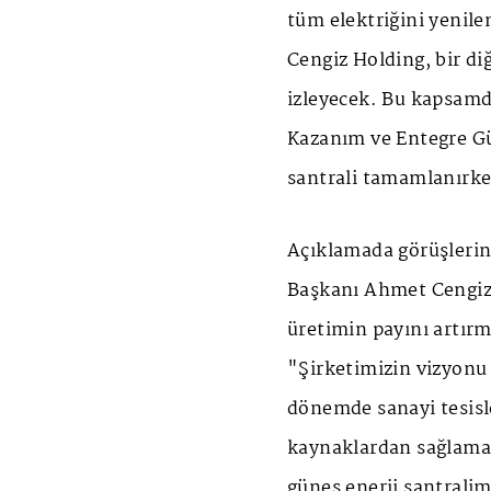
tüm elektriğini yenile
Cengiz Holding, bir diğ
izleyecek. Bu kapsamda
Kazanım ve Entegre Güb
santrali tamamlanırken
Açıklamada görüşlerin
Başkanı Ahmet Cengiz,
üretimin payını artırm
"Şirketimizin vizyon
dönemde sanayi tesisl
kaynaklardan sağlamak 
güneş enerji santral