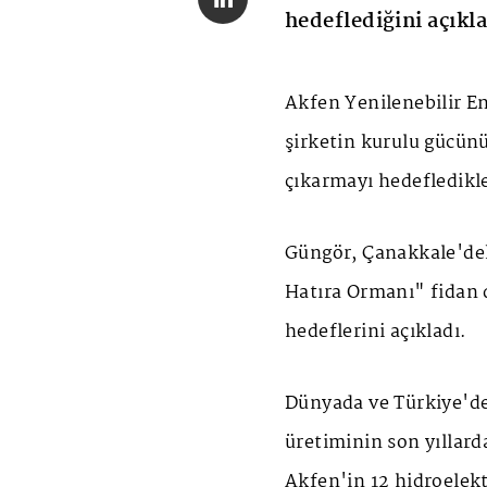
hedeflediğini açıkla
Akfen Yenilenebilir E
şirketin kurulu gücün
çıkarmayı hedefledikle
Güngör, Çanakkale'dek
Hatıra Ormanı" fidan 
hedeflerini açıkladı.
Dünyada ve Türkiye'de
üretiminin son yıllard
Akfen'in 12 hidroelektr