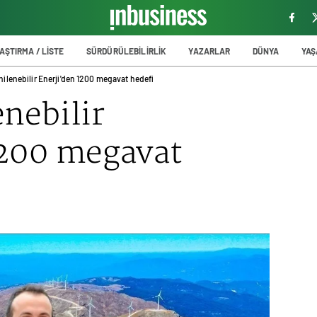
AŞTIRMA / LİSTE
SÜRDÜRÜLEBİLİRLİK
YAZARLAR
DÜNYA
YA
nilenebilir Enerji'den 1200 megavat hedefi
nebilir
1200 megavat