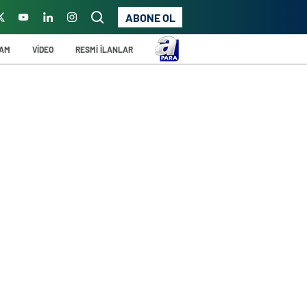
ABONE OL
ŞAM
VİDEO
RESMİ İLANLAR