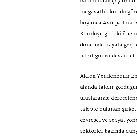
bakımından çeşitlendir
megavatlık kurulu güc
boyunca Avrupa İmar v
Kuruluşu gibi iki önem
dönemde hayata geçird
liderliğimizi devam et
Akfen Yenilenebilir Ene
alanda takdir gördüğün
uluslararası derecele
talepte bulunan şirketl
çevresel ve sosyal yön
sektörler bazında düny