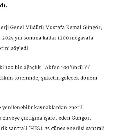
dı.
nerji Genel Müdürü Mustafa Kemal Güngör,
ü 2025 yılı sonuna kadar 1200 megavata
rini söyledi.
i 100 bin ağaçlık "Akfen 100'üncü Yıl
dikim töreninde, şirketin gelecek dönem
 yenilenebilir kaynaklardan enerji
a zirveye çıktığına işaret eden Güngör,
ik santrali (HES), 35 güneş enerjisi santrali