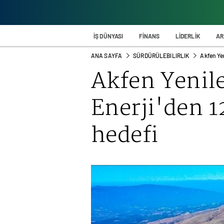
İŞ DÜNYASI
FİNANS
LİDERLİK
AR
ANA SAYFA
SÜRDÜRÜLEBILIRLIK
Akfen Ye
Akfen Yenile
Enerji'den 
hedefi