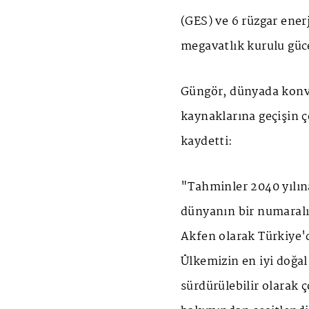
(GES) ve 6 rüzgar ener
megavatlık kurulu güce
Güngör, dünyada konva
kaynaklarına geçişin ç
kaydetti:
"Tahminler 2040 yılına
dünyanın bir numaralı 
Akfen olarak Türkiye'
Ülkemizin en iyi doğa
sürdürülebilir olarak 