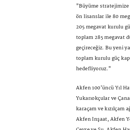
"Büyüme stratejimize 
ön lisanslar ile 80 me
205 megavat kurulu gü
toplam 285 megavat dü
geçireceğiz. Bu yeni 
toplam kurulu güç kap
hedefliyoruz."
Akfen 100'üncü Yıl H
Yukarıokçular ve Çana
karaçam ve kızılçam a
Akfen İnşaat, Akfen Y
Çevre ve Su, Akfen Ha