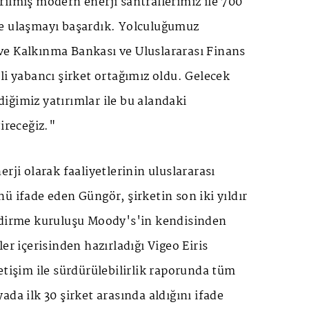
ilmiş modern enerji santrallerimiz ile 700
e ulaşmayı başardık. Yolculuğumuz
e Kalkınma Bankası ve Uluslararası Finans
li yabancı şirket ortağımız oldu. Gelecek
iğimiz yatırımlar ile bu alandaki
tireceğiz."
rji olarak faaliyetlerinin uluslararası
ü ifade eden Güngör, şirketin son iki yıldır
ndirme kuruluşu Moody's'in kendisinden
er içerisinden hazırladığı Vigeo Eiris
etişim ile sürdürülebilirlik raporunda tüm
ada ilk 30 şirket arasında aldığını ifade