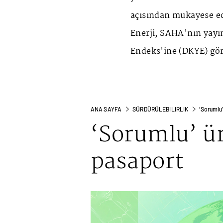
açısından mukayese ed
Enerji, SAHA'nın yay
Endeks'ine (DKYE) göre
ANA SAYFA
SÜRDÜRÜLEBILIRLIK
‘Sorumlu
‘Sorumlu’ ü
pasaport