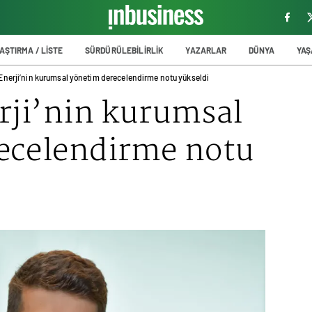
AŞTIRMA / LİSTE
SÜRDÜRÜLEBİLİRLİK
YAZARLAR
DÜNYA
YA
 Enerji’nin kurumsal yönetim derecelendirme notu yükseldi
rji’nin kurumsal
ecelendirme notu