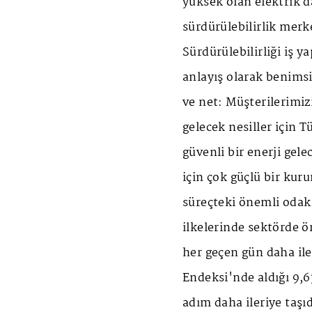
yüksek olan elektrik d
sürdürülebilirlik merke
Sürdürülebilirliği iş y
anlayış olarak benims
ve net: Müşterilerimiz
gelecek nesiller için 
güvenli bir enerji gel
için çok güçlü bir kur
süreçteki önemli odak
ilkelerinde sektörde 
her geçen gün daha il
Endeksi'nde aldığı 9,6
adım daha ileriye taşı