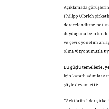
Açıklamada görüşlerine
Philipp Ulbrich şirke
derecelendirme notun
duyduğunu belirterek,
ve çevik yönetim anla
olma vizyonumuzla uyum
Bu güçlü temellerle, y
için kararlı adımlar at
şöyle devam etti:
"Sektörün lider şirke