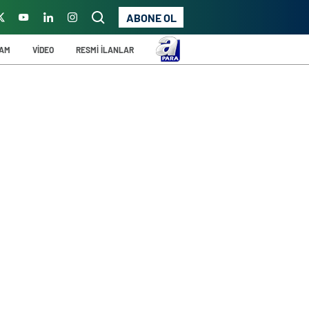
ABONE OL
ŞAM
VİDEO
RESMİ İLANLAR