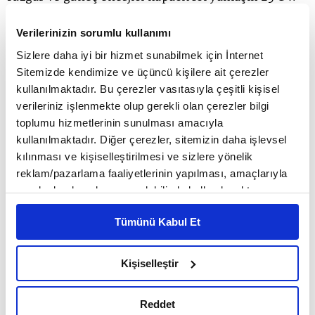
civarında. Güneş enerjisi alanında yüzde 80,
Verilerinizin sorumlu kullanımı
rüzgarda ise yüzde 65 oranında yerliliğe
Sizlere daha iyi bir hizmet sunabilmek için İnternet
ulaşabiliyoruz. Avrupalı üreticiler özellikle rüzgar
Sitemizde kendimize ve üçüncü kişilere ait çerezler
kullanılmaktadır. Bu çerezler vasıtasıyla çeşitli kişisel
enerjisi alanında Türkiye'yi önemli bir partner
verileriniz işlenmekte olup gerekli olan çerezler bilgi
olarak görüyor. Rüzgar alanında güçlü bir pazar
toplumu hizmetlerinin sunulması amacıyla
kullanılmaktadır. Diğer çerezler, sitemizin daha işlevsel
olabileceğimizi biliyorlar ve bu konuda bizlere iş
kılınması ve kişiselleştirilmesi ve sizlere yönelik
birliği teklifinde de bulunuyorlar. Son 20 yılda
reklam/pazarlama faaliyetlerinin yapılması, amaçlarıyla
sınırlı olarak açık rızanız dahilinde kullanılacaktır.
enerji sektörümüz özellikle de elektrik
Çerezlere ilişkin tercihlerinizi çerez paneli vasıtasıyla
Tümünü Kabul Et
piyasalarımızın büyüme ortalaması yıllık yüzde 4
belirleyebilirsiniz. Çerezlere ilişkin detaylı bilgi için
Ayarlar butonuna tıklayabilir,
Çerez Bilgilendirme
seviyelerinde.
Metnimizi ziyaret edebilirsiniz.
Kişiselleştir
6698 sayılı Kişisel Verilerin Korunması Kanunu uyarınca
hazırlanmış olan İnternet Sitesi Aydınlatma Metnimizi
Türkiye hızla gelişen bir ülke. Bizim hem enerji
Reddet
okumak ve sitemizi ziyaretiniz kapsamında