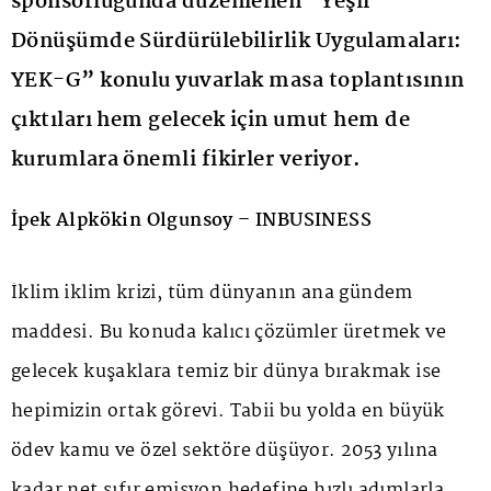
sponsorluğunda düzenlenen “Yeşil
Dönüşümde Sürdürülebilirlik Uygulamaları:
YEK-G” konulu yuvarlak masa toplantısının
çıktıları hem gelecek için umut hem de
kurumlara önemli fikirler veriyor.
İpek Alpkökin Olgunsoy – INBUSINESS
İklim iklim krizi, tüm dünyanın ana gündem
maddesi. Bu konuda kalıcı çözümler üretmek ve
gelecek kuşaklara temiz bir dünya bırakmak ise
hepimizin ortak görevi. Tabii bu yolda en büyük
ödev kamu ve özel sektöre düşüyor. 2053 yılına
kadar net sıfır emisyon hedefine hızlı adımlarla