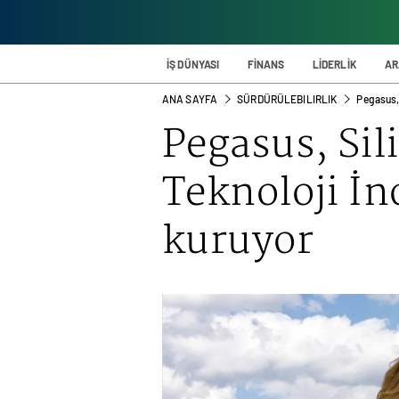
İŞ DÜNYASI
FİNANS
LİDERLİK
AR
ANA SAYFA
SÜRDÜRÜLEBILIRLIK
Pegasus,
Pegasus
, Si
Teknoloji İ
kuruyor