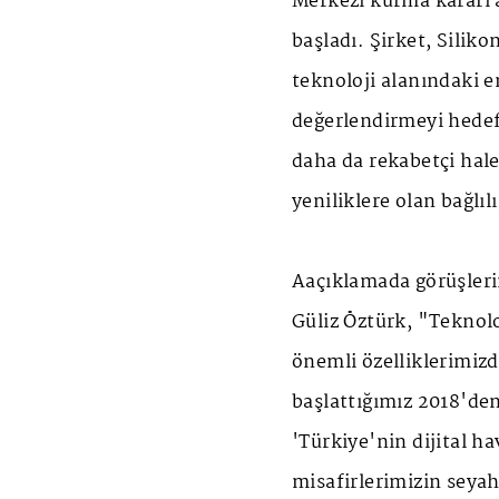
Merkezi kurma kararı al
başladı. Şirket, Silik
teknoloji alanındaki e
değerlendirmeyi hedefl
daha da rekabetçi hale
yeniliklere olan bağlıl
Aaçıklamada görüşleri
Güliz Öztürk, "Teknoloj
önemli özelliklerimiz
başlattığımız 2018'den
'Türkiye'nin dijital 
misafirlerimizin seyah