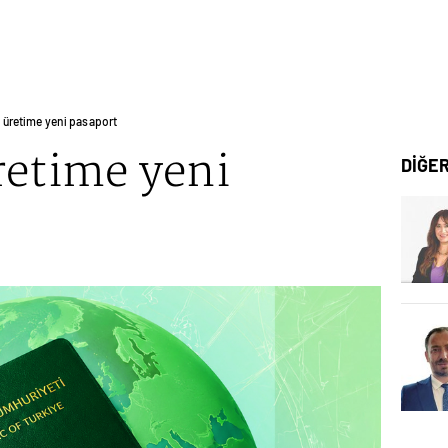
’ üretime yeni pasaport
retime yeni
DİĞE