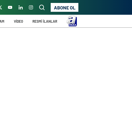
ABONE OL
ŞAM
VİDEO
RESMİ İLANLAR