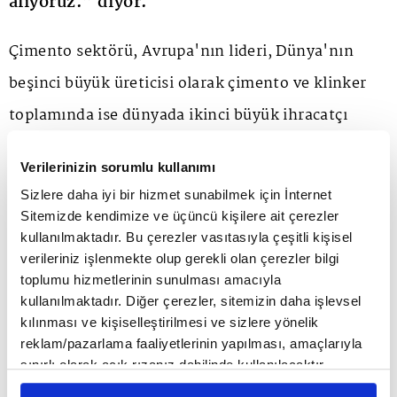
alıyoruz.” diyor.
Çimento sektörü, Avrupa'nın lideri, Dünya'nın
beşinci büyük üreticisi olarak çimento ve klinker
toplamında ise dünyada ikinci büyük ihracatçı
konumunda yer alıyor. Aynı zamanda 100'den fazla
Verilerinizin sorumlu kullanımı
pazara hizmet veriyor. 119 milyon tona eşdeğer
Sizlere daha iyi bir hizmet sunabilmek için İnternet
çimento kapasitesine sahip olan sektörde, Türkiye
Sitemizde kendimize ve üçüncü kişilere ait çerezler
kullanılmaktadır. Bu çerezler vasıtasıyla çeşitli kişisel
geneline yayılan 56 entegre ve 21 öğütme olmak
verileriniz işlenmekte olup gerekli olan çerezler bilgi
üzere toplam 77 fabrikada üretim yapıyor.
toplumu hizmetlerinin sunulması amacıyla
kullanılmaktadır. Diğer çerezler, sitemizin daha işlevsel
kılınması ve kişiselleştirilmesi ve sizlere yönelik
Sektörün istihdam, yatırım, ihracat, alt yapı,
reklam/pazarlama faaliyetlerinin yapılması, amaçlarıyla
teknolojik ilerleme ve sürdürülebilirlik
sınırlı olarak açık rızanız dahilinde kullanılacaktır.
Çerezlere ilişkin tercihlerinizi çerez paneli vasıtasıyla