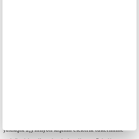
Avrupa Birliği'nde yüzde 50 seviyesinde olan bu
orana ihtiyacımız olan mevzuat ve altyapı
çalışmalarıyla biz de sektör olarak ulaşmayı
hedefliyoruz. Çimento sektörü enerji verimliliği
yatırımlarıyla da örnek sektörlerden biridir.
Sektörümüzde güncel rakamlarla 17 fabrikada,
toplam 154,5 megawatt gücünde ve öz
sermayeleriyle kurulu 26 hatta, atık ısı geri
kazanımı yoluyla şirketlerimiz kendi enerjilerini
üretiyor. Bu rakam, yaklaşık 618 bin hanenin
günlük elektrik tüketimine karşılık geliyor. Yani,
yaklaşık 2,5 milyon kişinin elektrik tüketimine