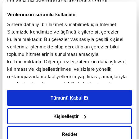
"Türkiye'de yan haklar alanında 30 yıllık
tecrübemizle, çalışanların iş ve özel hayatlarına
Verilerinizin sorumlu kullanımı
yönelik kişiselleştirilmiş deneyimler sunan;
Sizlere daha iyi bir hizmet sunabilmek için İnternet
Sitemizde kendimize ve üçüncü kişilere ait çerezler
yemek, yol, gıda, giyim, sağlık, eğitim, teşvik ve
kullanılmaktadır. Bu çerezler vasıtasıyla çeşitli kişisel
ödüllendirme gibi tüm ihtiyaçlarına bütünleşik
verileriniz işlenmekte olup gerekli olan çerezler bilgi
toplumu hizmetlerinin sunulması amacıyla
olarak her yerde ve her zaman cevap veren 'çoklu
kullanılmaktadır. Diğer çerezler, sitemizin daha işlevsel
fayda platformu'na dönüşmüş bir şirketiz. Artık
kılınması ve kişiselleştirilmesi ve sizlere yönelik
reklam/pazarlama faaliyetlerinin yapılması, amaçlarıyla
Pluxee markamızla birlikte çalışan dünyasındaki
sınırlı olarak açık rızanız dahilinde kullanılacaktır.
değişimler ve çalışanların bireysel esenlik
Çerezlere ilişkin tercihlerinizi çerez paneli vasıtasıyla
Tümünü Kabul Et
belirleyebilirsiniz. Çerezlere ilişkin detaylı bilgi için
beklentileri doğrultusunda, hayatı kolaylaştıran
Ayarlar butonuna tıklayabilir,
Çerez Bilgilendirme
çözümler geliştiren bir iş ortağı olarak
Metnimizi ziyaret edebilirsiniz.
Kişiselleştir
6698 sayılı Kişisel Verilerin Korunması Kanunu uyarınca
müşterilerimizi daha fazla desteklemeye
hazırlanmış olan İnternet Sitesi Aydınlatma Metnimizi
hazırlanıyoruz. Bu çözümlerin yanı sıra çalışanların
Reddet
okumak ve sitemizi ziyaretiniz kapsamında