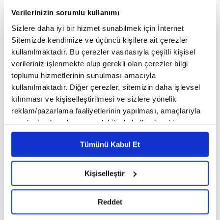
Verilerinizin sorumlu kullanımı
Marmara Üniversitesi Rektör Yardımcı Mustafa
Sizlere daha iyi bir hizmet sunabilmek için İnternet
Sitemizde kendimize ve üçüncü kişilere ait çerezler
Çelen ise konuşmasında iklim krizi için
kullanılmaktadır. Bu çerezler vasıtasıyla çeşitli kişisel
farkındalığın ötesine geçilerek gerekli önlemlerin
verileriniz işlenmekte olup gerekli olan çerezler bilgi
toplumu hizmetlerinin sunulması amacıyla
alınması faaliyetlerin hızlandırılması gerektiğinin
kullanılmaktadır. Diğer çerezler, sitemizin daha işlevsel
altını çizdi.
kılınması ve kişiselleştirilmesi ve sizlere yönelik
reklam/pazarlama faaliyetlerinin yapılması, amaçlarıyla
sınırlı olarak açık rızanız dahilinde kullanılacaktır.
Konferansın sponsoru Smart Güneş Enerjisi
Çerezlere ilişkin tercihlerinizi çerez paneli vasıtasıyla
Tümünü Kabul Et
belirleyebilirsiniz. Çerezlere ilişkin detaylı bilgi için
Teknolojileri Yönetim Kurulu Başkan Yardımcısı
Ayarlar butonuna tıklayabilir,
Çerez Bilgilendirme
Nuri Tezel de, ihracat yaptığımız sektörlerde
Metnimizi ziyaret edebilirsiniz.
Kişiselleştir
6698 sayılı Kişisel Verilerin Korunması Kanunu uyarınca
karbon ayak izinin sıfırlanması gerektiğini, bu
hazırlanmış olan İnternet Sitesi Aydınlatma Metnimizi
konuda finans şirketlerinin desteği ile
Reddet
okumak ve sitemizi ziyaretiniz kapsamında
gerçekleştirilen veri işleme faaliyetleri ile ilgili daha