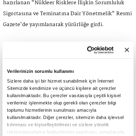
hazırlanan "Nükleer Risklere İlişkin Sorumluluk
Sigortasına ve Teminatına Dair Yönetmelik" Resmi
Gazete'de yayımlanarak yürürlüğe girdi.
Buna göre, nükleer tesis işleten tüzel kişinin
nükleer hadiselerden kaynaklanan nükleer
zararlara ilişkin hukuki sorumlulukları kapsamında
Verilerinizin sorumlu kullanımı
yaptırmaları gereken sigortaya veya göstermeleri
Sizlere daha iyi bir hizmet sunabilmek için İnternet
gereken teminata ilişkin usul ve esaslar belirlendi.
Sitemizde kendimize ve üçüncü kişilere ait çerezler
kullanılmaktadır. Bu çerezler vasıtasıyla çeşitli kişisel
verileriniz işlenmekte olup gerekli olan çerezler bilgi
Yönetmelik kapsamında, nükleer tesis işleten kişi,
toplumu hizmetlerinin sunulması amacıyla
kullanılmaktadır. Diğer çerezler, sitemizin daha işlevsel
Nükleer Düzenleme Kurumu tarafından faaliyetine
kılınması ve kişiselleştirilmesi ve sizlere yönelik
ilişkin yetkilendirme yapılmadan önce, nükleer
reklam/pazarlama faaliyetlerinin yapılması, amaçlarıyla