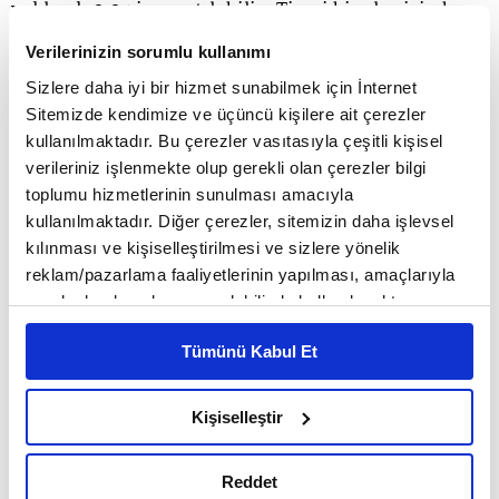
yaklaşık 0,05 iş yaratılabilir. Ticari binalar için bu
rakam 0,3 ile 4,7 arasında değişiyor. Birleştirilmiş
Verilerinizin sorumlu kullanımı
konut ve ticari bina sayısı göz önüne alındığında,
Sizlere daha iyi bir hizmet sunabilmek için İnternet
Sitemizde kendimize ve üçüncü kişilere ait çerezler
bu dönüşümün yeni iş yaratma potansiyeli
kullanılmaktadır. Bu çerezler vasıtasıyla çeşitli kişisel
milyonları aşıyor. " dedi.
verileriniz işlenmekte olup gerekli olan çerezler bilgi
toplumu hizmetlerinin sunulması amacıyla
kullanılmaktadır. Diğer çerezler, sitemizin daha işlevsel
Petit, Avrupa'da ülke bazında bu potansiyel
kılınması ve kişiselleştirilmesi ve sizlere yönelik
reklam/pazarlama faaliyetlerinin yapılması, amaçlarıyla
incelendiğinde Fransa'da 295 bin, Almanya'da 257
sınırlı olarak açık rızanız dahilinde kullanılacaktır.
bin İtalya'da 252 bin, İngiltere'de 247 bin,
Çerezlere ilişkin tercihlerinizi çerez paneli vasıtasıyla
Tümünü Kabul Et
belirleyebilirsiniz. Çerezlere ilişkin detaylı bilgi için
İspanya'da 212 bin ve Hollanda'da 66 bin
Ayarlar butonuna tıklayabilir,
Çerez Bilgilendirme
istihdamın yaratılacağının öngörüldüğünü ifade
Metnimizi ziyaret edebilirsiniz.
Kişiselleştir
6698 sayılı Kişisel Verilerin Korunması Kanunu uyarınca
etti.
hazırlanmış olan İnternet Sitesi Aydınlatma Metnimizi
Reddet
okumak ve sitemizi ziyaretiniz kapsamında