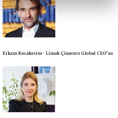
Erkam Kocakerim- Limak Çimento Global CEO'su