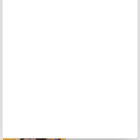
yüksek katma değerli bir ihracat yapısı oluşturmak.
Serkan Ürkmez- Borçelik Yönetim Sistemleri
Direktörü