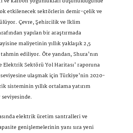
arı ve karbon yoğunlukları düşünüldüğünde
k etkilenecek sektörlerin demir-çelik ve
lüyor. Çevre, Şehircilik ve İklim
tarafından yapılan bir araştırmada
isine maliyetinin yıllık yaklaşık 2,5
ı tahmin ediliyor. Öte yandan, Shura'nın
ye Elektrik Sektörü Yol Haritası' raporuna
 seviyesine ulaşmak için Türkiye'nin 2020-
k sisteminin yıllık ortalama yatırım
r seviyesinde.
rasında elektrik üretim santralleri ve
pasite genişlemelerinin yanı sıra yeni