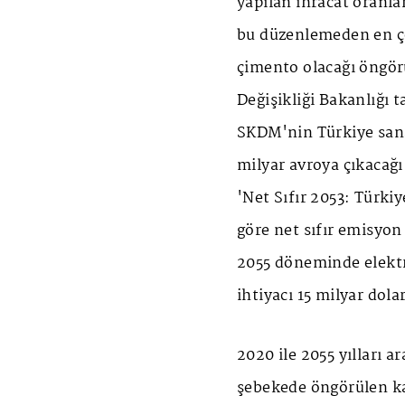
yapılan ihracat oranl
bu düzenlemeden en ço
çimento olacağı öngörü
Değişikliği Bakanlığı 
SKDM'nin Türkiye sanay
milyar avroya çıkacağ
'Net Sıfır 2053: Türki
göre net sıfır emisyon
2055 döneminde elektri
ihtiyacı 15 milyar dola
2020 ile 2055 yılları a
şebekede öngörülen ka