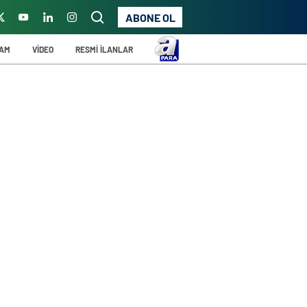
ABONE OL
ŞAM
VİDEO
RESMİ İLANLAR