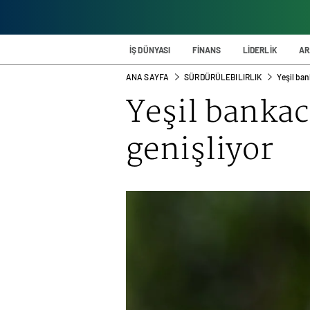
İŞ DÜNYASI
FİNANS
LİDERLİK
AR
ANA SAYFA
SÜRDÜRÜLEBILIRLIK
Yeşil ban
Yeşil bankacı
genişliyor