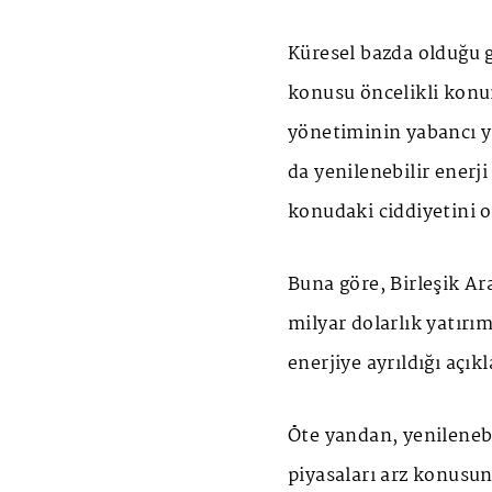
Küresel bazda olduğu g
konusu öncelikli kon
yönetiminin yabancı ya
da yenilenebilir enerj
konudaki ciddiyetini 
Buna göre, Birleşik Ar
milyar dolarlık yatırı
enerjiye ayrıldığı açık
Öte yandan, yenilenebi
piyasaları arz konusu