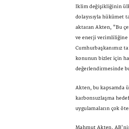
İklim değişikliğinin ül
dolayısıyla hükümet t
aktaran Akten, "Bu çe
ve enerji verimliliğine
Cumhurbaşkanımız tar
konunun bizler için ha
değerlendirmesinde b
Akten, bu kapsamda ülk
karbonsuzlaşma hedefl
uygulamaların çok ötes
Mahmut Akten, AB'nin