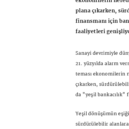
ekonomilerin nered
plana çıkarken, sür
finansmanı için ban
faaliyetleri genişliy
Sanayi devrimiyle dün
21. yüzyılda alarm ver
teması ekonomilerin n
çıkarken, sürdürülebi
da "yeşil bankacılık" f
Yeşil dönüşümün eşiğ
sürdürülebilir alanla