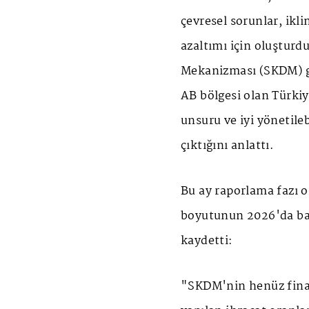
çevresel sorunlar, ikl
azaltımı için oluştur
Mekanizması (SKDM) gib
AB bölgesi olan Türkiye
unsuru ve iyi yönetileb
çıktığını anlattı.
Bu ay raporlama fazı 
boyutunun 2026'da baş
kaydetti:
"SKDM'nin henüz fina