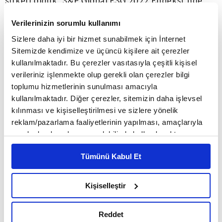
şirketi olduk. S&P Global ESG 2022 Endeksi'nde
yer alan, dünya genelinde değerlendirilen 396 gıda
Verilerinizin sorumlu kullanımı
şirket arasında %3'lük dilime girmeyi başardık.
Sizlere daha iyi bir hizmet sunabilmek için İnternet
Sitemizde kendimize ve üçüncü kişilere ait çerezler
Yine S&P Global tarafından hazırlanan ve global
kullanılmaktadır. Bu çerezler vasıtasıyla çeşitli kişisel
şirketlerin sürdürülebilirlik performansının
verileriniz işlenmekte olup gerekli olan çerezler bilgi
toplumu hizmetlerinin sunulması amacıyla
ölçüldüğü 'Kurumsal Sürdürülebilirlik
kullanılmaktadır. Diğer çerezler, sitemizin daha işlevsel
Değerlendirmesi-The Sustainability Yearbook'
kılınması ve kişiselleştirilmesi ve sizlere yönelik
reklam/pazarlama faaliyetlerinin yapılması, amaçlarıyla
listesinde üst üste 3 kez yer aldık. Uluslararası
sınırlı olarak açık rızanız dahilinde kullanılacaktır.
Çevresel Raporlama Programı Karbon Saydamlık
Çerezlere ilişkin tercihlerinizi çerez paneli vasıtasıyla
Tümünü Kabul Et
belirleyebilirsiniz. Çerezlere ilişkin detaylı bilgi için
Projesi CDP 2022 İklim Değişikliği ve Su Güvenliği
Ayarlar butonuna tıklayabilir,
Çerez Bilgilendirme
değerlendirmesinde notumuzu iki kademe artırdık
Metnimizi ziyaret edebilirsiniz.
Kişiselleştir
6698 sayılı Kişisel Verilerin Korunması Kanunu uyarınca
ve B'ye yükselttik. Sürdürülebilir İş Ödülleri
hazırlanmış olan İnternet Sitesi Aydınlatma Metnimizi
2022'de İş Birliği- STK kategorisinde Kakao'dan
Reddet
okumak ve sitemizi ziyaretiniz kapsamında