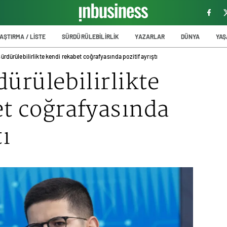
AŞTIRMA / LİSTE
SÜRDÜRÜLEBİLİRLİK
YAZARLAR
DÜNYA
YA
sürdürülebilirlikte kendi rekabet coğrafyasında pozitif ayrıştı
dürülebilirlikte
et coğrafyasında
tı