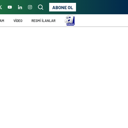
ABONE OL
ŞAM
VİDEO
RESMİ İLANLAR