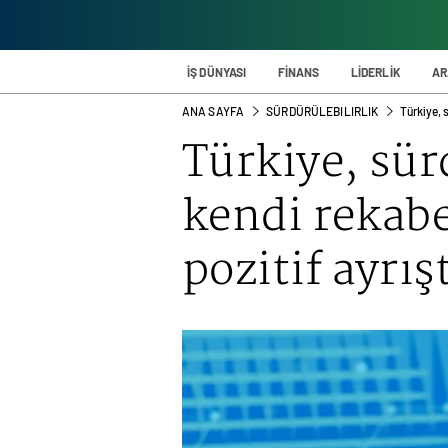
İŞ DÜNYASI
FİNANS
LİDERLİK
AR
ANA SAYFA
SÜRDÜRÜLEBILIRLIK
Türkiye, 
Türkiye, sür
kendi rekab
pozitif ayrış