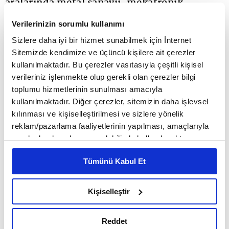
aralarında metal sanayii, mekatronik,
otomotiv, savunma ve tekstil sektörlerinin
Verilerinizin sorumlu kullanımı
yer aldığı 166 firma dahil oldu. Responsible
Sizlere daha iyi bir hizmet sunabilmek için İnternet
Sitemizde kendimize ve üçüncü kişilere ait çerezler
(sorumlu) üretim belgesi alan şirketlerin
kullanılmaktadır. Bu çerezler vasıtasıyla çeşitli kişisel
uluslararasi görünürlüğü artarken, firmalarda
verileriniz işlenmekte olup gerekli olan çerezler bilgi
toplumu hizmetlerinin sunulması amacıyla
sorumlu üretim anlayışı kurumsal kültür
kullanılmaktadır. Diğer çerezler, sitemizin daha işlevsel
haline gelmeye başladı.
kılınması ve kişiselleştirilmesi ve sizlere yönelik
reklam/pazarlama faaliyetlerinin yapılması, amaçlarıyla
sınırlı olarak açık rızanız dahilinde kullanılacaktır.
Fiyat, kalite ve teslimat performansı uzun yıllar
Çerezlere ilişkin tercihlerinizi çerez paneli vasıtasıyla
ihracatın temel belirleyicileri olarak görülürken,
Tümünü Kabul Et
belirleyebilirsiniz. Çerezlere ilişkin detaylı bilgi için
Ayarlar butonuna tıklayabilir,
Çerez Bilgilendirme
bugün artık bu üçlünün yanına güçlü bir kriter daha
Metnimizi ziyaret edebilirsiniz.
Kişiselleştir
eklendi; sürdürülebilirlik performansı... Avrupa
6698 sayılı Kişisel Verilerin Korunması Kanunu uyarınca
hazırlanmış olan İnternet Sitesi Aydınlatma Metnimizi
Yeşil Mutabakatı, Sınırda Karbon Düzenleme
Reddet
okumak ve sitemizi ziyaretiniz kapsamında