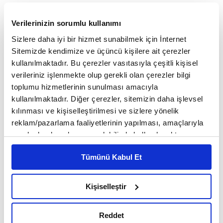
Ticaret Bakanlığı'nin Responsible programi
Verilerinizin sorumlu kullanımı
meyvelerini vermeye başladı. Bugüne kadar
Sizlere daha iyi bir hizmet sunabilmek için İnternet
257 başvurunun yapildiği programa
Sitemizde kendimize ve üçüncü kişilere ait çerezler
kullanılmaktadır. Bu çerezler vasıtasıyla çeşitli kişisel
aralarında metal sanayii, mekatronik,
verileriniz işlenmekte olup gerekli olan çerezler bilgi
otomotiv, savunma ve tekstil sektörlerinin
toplumu hizmetlerinin sunulması amacıyla
kullanılmaktadır. Diğer çerezler, sitemizin daha işlevsel
yer aldığı 166 firma dahil oldu. Responsible
kılınması ve kişiselleştirilmesi ve sizlere yönelik
(sorumlu) üretim belgesi alan şirketlerin
reklam/pazarlama faaliyetlerinin yapılması, amaçlarıyla
sınırlı olarak açık rızanız dahilinde kullanılacaktır.
uluslararasi görünürlüğü artarken, firmalarda
Çerezlere ilişkin tercihlerinizi çerez paneli vasıtasıyla
sorumlu üretim anlayışı kurumsal kültür
Tümünü Kabul Et
belirleyebilirsiniz. Çerezlere ilişkin detaylı bilgi için
Ayarlar butonuna tıklayabilir,
Çerez Bilgilendirme
haline gelmeye başladı.
Metnimizi ziyaret edebilirsiniz.
Kişiselleştir
6698 sayılı Kişisel Verilerin Korunması Kanunu uyarınca
Fiyat, kalite ve teslimat performansı uzun yıllar
hazırlanmış olan İnternet Sitesi Aydınlatma Metnimizi
Reddet
okumak ve sitemizi ziyaretiniz kapsamında
ihracatın temel belirleyicileri olarak görülürken,