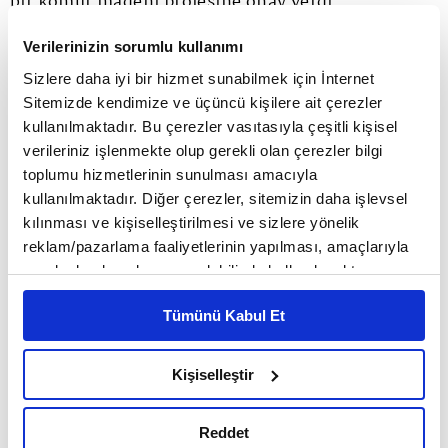
bir kömür madeni projesine onay verdi.
Verilerinizin sorumlu kullanımı
Avusturya'da faaliyeti durdurulan kömür bir
Sizlere daha iyi bir hizmet sunabilmek için İnternet
santrali yeniden kullanıma hazır hale getirildi.
Sitemizde kendimize ve üçüncü kişilere ait çerezler
kullanılmaktadır. Bu çerezler vasıtasıyla çeşitli kişisel
Yunanistan'da 7 kömür santralinin faaliyet süresi
verileriniz işlenmekte olup gerekli olan çerezler bilgi
uzatıldı.
toplumu hizmetlerinin sunulması amacıyla
kullanılmaktadır. Diğer çerezler, sitemizin daha işlevsel
kılınması ve kişiselleştirilmesi ve sizlere yönelik
AB ELEKTRİK ÜRETİMİNDE İLK SIRADA NÜKLEER
reklam/pazarlama faaliyetlerinin yapılması, amaçlarıyla
sınırlı olarak açık rızanız dahilinde kullanılacaktır.
GELİYOR
Çerezlere ilişkin tercihlerinizi çerez paneli vasıtasıyla
Tümünü Kabul Et
belirleyebilirsiniz. Çerezlere ilişkin detaylı bilgi için
AB ülkelerinin elektrik üretiminde nükleer
Ayarlar butonuna tıklayabilir,
Çerez Bilgilendirme
Metnimizi ziyaret edebilirsiniz.
Kişiselleştir
santraller geçen yıl ilk sırayı aldı. AB'nin toplam
6698 sayılı Kişisel Verilerin Korunması Kanunu uyarınca
elektrik üretiminin yüzde 22'si nükleer
hazırlanmış olan İnternet Sitesi Aydınlatma Metnimizi
Reddet
okumak ve sitemizi ziyaretiniz kapsamında