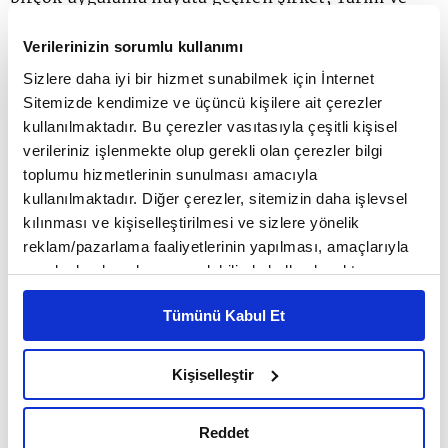
Orman Bakanlığı koordinasyonu ve FAO iş
Verilerinizin sorumlu kullanımı
birliğinde gerçekleştirilen 'Gıdanı Koru-Sofrana
Sizlere daha iyi bir hizmet sunabilmek için İnternet
Sahip Çık' kampanyasına destek vererek
Sitemizde kendimize ve üçüncü kişilere ait çerezler
kullanılmaktadır. Bu çerezler vasıtasıyla çeşitli kişisel
bilinçlendirme çalışmaları yürüttü.
verileriniz işlenmekte olup gerekli olan çerezler bilgi
toplumu hizmetlerinin sunulması amacıyla
kullanılmaktadır. Diğer çerezler, sitemizin daha işlevsel
'Arta Kalanı Değerlendir' adı altında olgun meyve
kılınması ve kişiselleştirilmesi ve sizlere yönelik
veya sebzelerden hazırlanan tariflere Lezzet Arası
reklam/pazarlama faaliyetlerinin yapılması, amaçlarıyla
sınırlı olarak açık rızanız dahilinde kullanılacaktır.
restoranlarında yer veren CarrefourSA,
Çerezlere ilişkin tercihlerinizi çerez paneli vasıtasıyla
tüketilmesinde sağlık açısından sorun olmayacak
Tümünü Kabul Et
belirleyebilirsiniz. Çerezlere ilişkin detaylı bilgi için
Ayarlar butonuna tıklayabilir,
Çerez Bilgilendirme
gıdaları da HayKonFed iş birliği ile gerçekleştirdiği
Metnimizi ziyaret edebilirsiniz.
Kişiselleştir
'Dost Hareketi' projesi kapsamında sokak
6698 sayılı Kişisel Verilerin Korunması Kanunu uyarınca
hazırlanmış olan İnternet Sitesi Aydınlatma Metnimizi
hayvanlarına gönderiyor.
Reddet
okumak ve sitemizi ziyaretiniz kapsamında