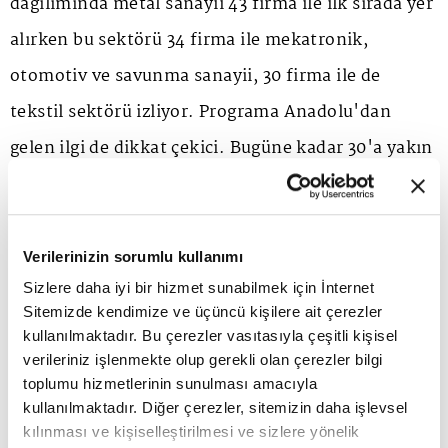
dağılımında metal sanayii 43 firma ile ilk sırada yer
alırken bu sektörü 34 firma ile mekatronik,
otomotiv ve savunma sanayii, 30 firma ile de
tekstil sektörü izliyor. Programa Anadolu'dan
gelen ilgi de dikkat çekici. Bugüne kadar 30'a yakın
şehirden başvuru alınırken, 25 farklı ilden en az bir
firma program kapsamına dahil edilmiş. İstanbul
46 firma ile ilk sırada yer alırken, Ankara 20, Bursa
Verilerinizin sorumlu kullanımı
16 firma ile öne çıkıyor. Adana ve Kocaeli'nden
Sizlere daha iyi bir hizmet sunabilmek için İnternet
Sitemizde kendimize ve üçüncü kişilere ait çerezler
11'er, Gaziantep'ten 6, Kahramanmaraş'tan 7,
kullanılmaktadır. Bu çerezler vasıtasıyla çeşitli kişisel
Hatay'dan 5, Kayseri ve Konya'dan ise 4'er firma
verileriniz işlenmekte olup gerekli olan çerezler bilgi
toplumu hizmetlerinin sunulması amacıyla
program kapsamında destekten yararlanıyor.
kullanılmaktadır. Diğer çerezler, sitemizin daha işlevsel
kılınması ve kişiselleştirilmesi ve sizlere yönelik