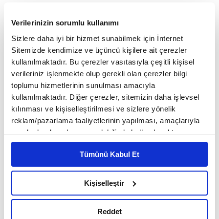
Verilerinizin sorumlu kullanımı
Sizlere daha iyi bir hizmet sunabilmek için İnternet
Sitemizde kendimize ve üçüncü kişilere ait çerezler
kullanılmaktadır. Bu çerezler vasıtasıyla çeşitli kişisel
ANA SAYFA
SÜRDÜRÜLEBILIRLIK
‘Sorumlu’ üretime yeni pasaport
verileriniz işlenmekte olup gerekli olan çerezler bilgi
‘Sorumlu’ üretime yeni
toplumu hizmetlerinin sunulması amacıyla
pasaport
kullanılmaktadır. Diğer çerezler, sitemizin daha işlevsel
kılınması ve kişiselleştirilmesi ve sizlere yönelik
reklam/pazarlama faaliyetlerinin yapılması, amaçlarıyla
sınırlı olarak açık rızanız dahilinde kullanılacaktır.
Çerezlere ilişkin tercihlerinizi çerez paneli vasıtasıyla
Tümünü Kabul Et
belirleyebilirsiniz. Çerezlere ilişkin detaylı bilgi için
Ayarlar butonuna tıklayabilir,
Çerez Bilgilendirme
Metnimizi ziyaret edebilirsiniz.
Kişiselleştir
6698 sayılı Kişisel Verilerin Korunması Kanunu uyarınca
hazırlanmış olan İnternet Sitesi Aydınlatma Metnimizi
Reddet
okumak ve sitemizi ziyaretiniz kapsamında