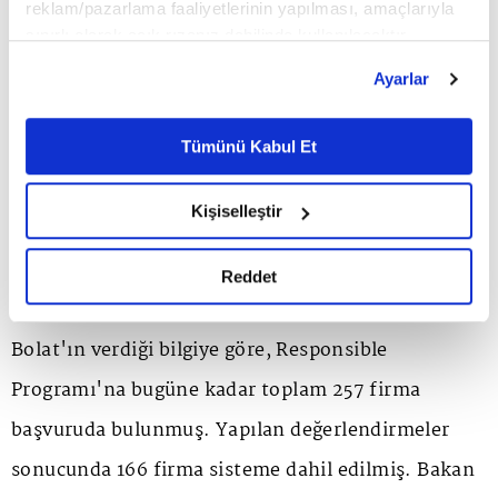
reklam/pazarlama faaliyetlerinin yapılması, amaçlarıyla
sınırlı olarak açık rızanız dahilinde kullanılacaktır.
Çerezlere ilişkin tercihlerinizi çerez paneli vasıtasıyla
Ayarlar
belirleyebilirsiniz. Çerezlere ilişkin detaylı bilgi için
Ayarlar butonuna tıklayabilir,
Çerez Bilgilendirme
Metnimizi ziyaret edebilirsiniz.
Tümünü Kabul Et
6698 sayılı Kişisel Verilerin Korunması Kanunu uyarınca
hazırlanmış olan İnternet Sitesi Aydınlatma Metnimizi
Kişiselleştir
okumak ve sitemizi ziyaretiniz kapsamında
gerçekleştirilen veri işleme faaliyetleri ile ilgili daha
'Made in Türkiye' algısına katkı
detaylı bilgi almak için lütfen
tıklayınız.
Reddet
Bolat'ın verdiği bilgiye göre, Responsible
Programı'na bugüne kadar toplam 257 firma
başvuruda bulunmuş. Yapılan değerlendirmeler
sonucunda 166 firma sisteme dahil edilmiş. Bakan