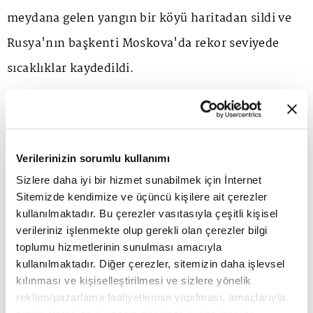
meydana gelen yangın bir köyü haritadan sildi ve
Rusya'nın başkenti Moskova'da rekor seviyede
sıcaklıklar kaydedildi.
UZMANLARDAN, 'ÖLÜMCÜL VE OLDUKÇA
MALİYETLİ SONUÇLARLA KARŞ KARŞIYA
Verilerinizin sorumlu kullanımı
KALINABİLİR' UYARISI
Sizlere daha iyi bir hizmet sunabilmek için İnternet
Sitemizde kendimize ve üçüncü kişilere ait çerezler
CBC'nin haberine göre, ABD'den bir grup orman ve
kullanılmaktadır. Bu çerezler vasıtasıyla çeşitli kişisel
verileriniz işlenmekte olup gerekli olan çerezler bilgi
çevre uzmanı, Kanada'nın batı bölgesinde yaşanan
toplumu hizmetlerinin sunulması amacıyla
yıkıcı orman yangınlarının neden olacağı olası
kullanılmaktadır. Diğer çerezler, sitemizin daha işlevsel
kılınması ve kişiselleştirilmesi ve sizlere yönelik
tehditleri acilen ele alması veya "ölümcül ve
reklam/pazarlama faaliyetlerinin yapılması, amaçlarıyla
oldukça maliyetli sonuçlarla" karşı karşıya