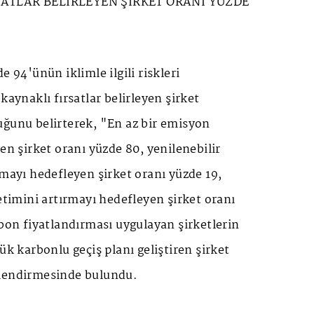
SATLAR BELİRLEYEN ŞİRKET ORANI YÜZDE
e 94'ünün iklimle ilgili riskleri
kaynaklı fırsatlar belirleyen şirket
uğunu belirterek, "En az bir emisyon
en şirket oranı yüzde 80, yenilenebilir
rmayı hedefleyen şirket oranı yüzde 19,
retimini artırmayı hedefleyen şirket oranı
rbon fiyatlandırması uygulayan şirketlerin
ük karbonlu geçiş planı geliştiren şirket
rlendirmesinde bulundu.