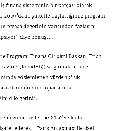
iş finans sisteminin bir parçası olarak
r. 2009'da 10 şirketle başlattığımız program
n piyasa değerinin yarısından fazlasını
apsıyor" diye konuştu.
vre Programı Finans Girişimi Başkanı Erich
onavirüs (Kovid-19) salgınından önce
onunda gözlemlenen yüzde 10'luk
rası ekonomilerin toparlanma
ini dile getirdi.
on emisyonu hedefine 2050'ye kadar
işaret ederek, "Paris Anlaşması ile özel