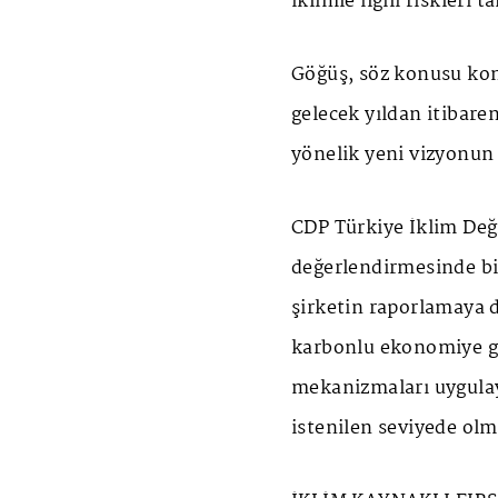
iklimle ilgili riskleri 
Göğüş, söz konusu ko
gelecek yıldan itibar
yönelik yeni vizyonun 
CDP Türkiye İklim Değ
değerlendirmesinde bir
şirketin raporlamaya 
karbonlu ekonomiye geç
mekanizmaları uygulay
istenilen seviyede olm