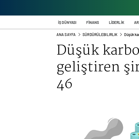
İŞ DÜNYASI
FİNANS
LİDERLİK
AR
ANA SAYFA
SÜRDÜRÜLEBILIRLIK
Düşük kar
Düşük karbo
geliştiren ş
46