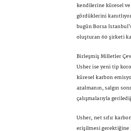
kendilerine küresel ve 
gördüklerini kanıtlıyo
bugün Borsa İstanbul'u
oluşturan 60 şirketi k
Birleşmiş Milletler Çe
Usher ise yeni tip kor
küresel karbon emisy
azalmanın, salgın son
çalışmalarıyla gerilediğ
Usher, net sıfır karb
erişilmesi gerektiğine 