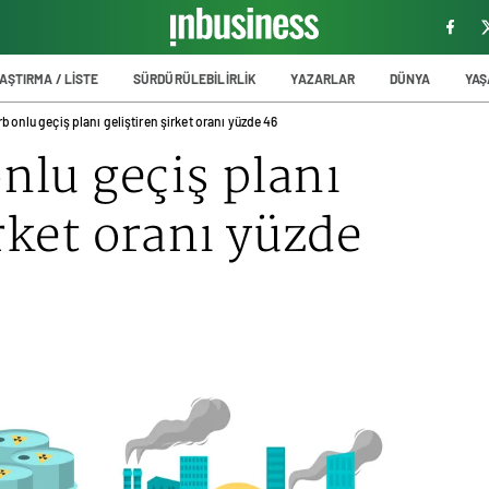
AŞTIRMA / LİSTE
SÜRDÜRÜLEBİLİRLİK
YAZARLAR
DÜNYA
YA
bonlu geçiş planı geliştiren şirket oranı yüzde 46
nlu geçiş planı
irket oranı yüzde