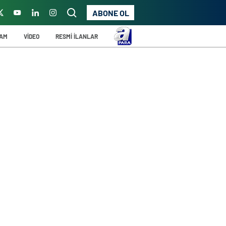
ABONE OL
ŞAM
VİDEO
RESMİ İLANLAR