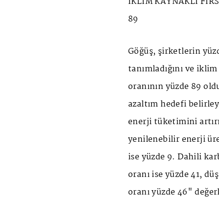
İKLİM KAYNAKLI FIR
89
Göğüş, şirketlerin yüzd
tanımladığını ve iklim 
oranının yüzde 89 old
azaltım hedefi belirley
enerji tüketimini artı
yenilenebilir enerji ü
ise yüzde 9. Dahili ka
oranı ise yüzde 41, düş
oranı yüzde 46" değe