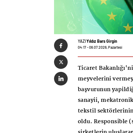
YAZI
Yıldız Bars Girgin
04:17 - 06.07.2026, Pazartesi
Ticaret Bakanlığı'n
meyvelerini vermey
başvurunun yapildi
sanayii, mekatroni
tekstil sektörlerini
oldu. Responsible (
şirketlerin uluslara