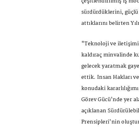
çeşitlendirilmiş iş mod
sürdürdüklerini, güçlü
attıklarını belirten Yı
"Teknoloji ve iletişim
kaldıraç minvalinde kul
gelecek yaratmak gaye
ettik. İnsan Hakları v
konudaki kararlılığımı
Görev Gücü'nde yer al
açıklanan Sürdürülebi
Prensipleri'nin oluşt