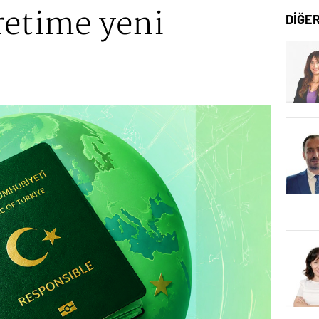
retime yeni
DİĞE