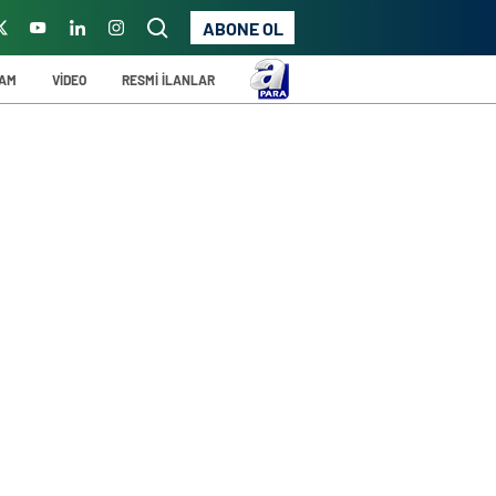
ABONE OL
ŞAM
VİDEO
RESMİ İLANLAR