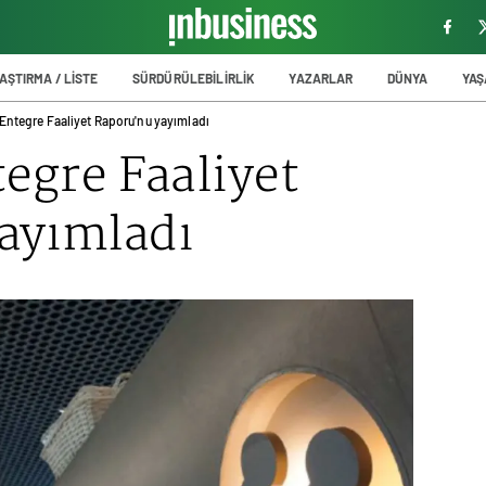
AŞTIRMA / LİSTE
SÜRDÜRÜLEBİLİRLİK
YAZARLAR
DÜNYA
YA
 Entegre Faaliyet Raporu'nu yayımladı
tegre Faaliyet
ayımladı