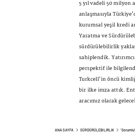
5 yıl vadeli 50 milyon
anlaşmasıyla Türkiye'
kurumsal yeşil kredi 
Yaratma ve Sürdürülebi
sürdürülebilirlik yakl
sahiplendik. Yatırımcı
perspektif ile bilgile
Turkcell'in öncü kiml
bir ilke imza attık. 
aracımız olarak gelece
ANA SAYFA
SÜRDÜRÜLEBILIRLIK
‘Sorumlu