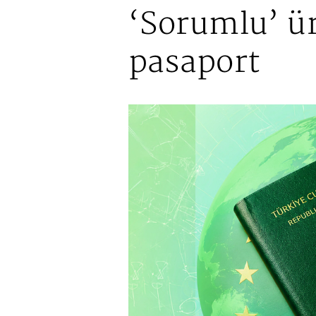
‘Sorumlu’ ü
pasaport