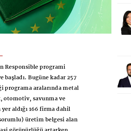
in Responsible programi
e başladı. Bugüne kadar 257
ği programa aralarında metal
k, otomotiv, savunma ve
n yer aldığı 166 firma dahil
sorumlu) üretim belgesi alan
rasi görünürlüğü artarken,