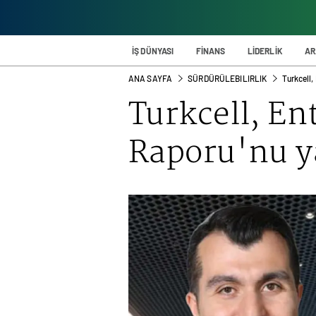
İŞ DÜNYASI
FİNANS
LİDERLİK
AR
ANA SAYFA
SÜRDÜRÜLEBILIRLIK
Turkcell,
Turkcell, En
Raporu'nu y