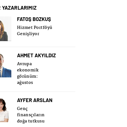
R YAZARLARIMIZ
FATOŞ BOZKUŞ
Hizmet Portföyü
Genişliyor
AHMET AKYILDIZ
Avrupa
ekonomik
görünüm:
ağustos
AYFER ARSLAN
Genç
finansçıların
doğa tutkusu