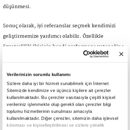
düşünmesi.
Sonuç olarak, iyi referanslar seçmek kendimizi
geliştirmemize yardımcı olabilir. Özellikle
özyeterliliği (kişinin kendi performans yeteneğine
olan inancını) geliştirmek büyük önem taşıyor,
ancak bunu boşlukta yapmak zor olabilir. Daha
Verilerinizin sorumlu kullanımı
fazla güven kazanmanın bir yolu, size benzeyen
Sizlere daha iyi bir hizmet sunabilmek için İnternet
başka insanların başarılı çabalarını gözlemlemek.
Sitemizde kendimize ve üçüncü kişilere ait çerezler
kullanılmaktadır. Bu çerezler vasıtasıyla çeşitli kişisel
Basitçe söylemek gerekirse, yapıcı ve düşünceli
verileriniz işlenmekte olup gerekli olan çerezler bilgi
karşılaştırmalar sayesinde olabileceğimizden daha
toplumu hizmetlerinin sunulması amacıyla
kullanılmaktadır. Diğer çerezler, sitemizin daha işlevsel
fazlası olabiliriz. Roger Bannister bir mili dört
kılınması ve kişiselleştirilmesi ve sizlere yönelik