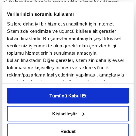
olduğundan her bir yeteneğin olgunluk düzeyi
açısından neye benzediğini de tanımladık. Sonuç
Verilerinizin sorumlu kullanımı
olarak '7C Modeli' adını verdiğimiz bir model
Sizlere daha iyi bir hizmet sunabilmek için İnternet
Sitemizde kendimize ve üçüncü kişilere ait çerezler
ortaya çıktı. Burada modeli tanıtacağız ve modelin
kullanılmaktadır. Bu çerezler vasıtasıyla çeşitli kişisel
bir organizasyonun kriz yönetimindeki güçlü ve
verileriniz işlenmekte olup gerekli olan çerezler bilgi
toplumu hizmetlerinin sunulması amacıyla
zayıf yönlerini gözden geçirmek ve değerlendirmek
kullanılmaktadır. Diğer çerezler, sitemizin daha işlevsel
için nasıl analitik bir mercek olarak
kılınması ve kişiselleştirilmesi ve sizlere yönelik
reklam/pazarlama faaliyetlerinin yapılması, amaçlarıyla
kullanılabileceğini anlatacağız.
sınırlı olarak açık rızanız dahilinde kullanılacaktır.
Çerezlere ilişkin tercihlerinizi çerez paneli vasıtasıyla
Tümünü Kabul Et
belirleyebilirsiniz. Çerezlere ilişkin detaylı bilgi için
Yedi Temel Yetenek
Ayarlar butonuna tıklayabilir,
Çerez Bilgilendirme
Metnimizi ziyaret edebilirsiniz.
Kişiselleştir
Görüşme yaptığımız kişiler, herhangi bir krizde
6698 sayılı Kişisel Verilerin Korunması Kanunu uyarınca
hazırlanmış olan İnternet Sitesi Aydınlatma Metnimizi
aşağıdaki organizasyonel uygulamaları hayata
Reddet
okumak ve sitemizi ziyaretiniz kapsamında