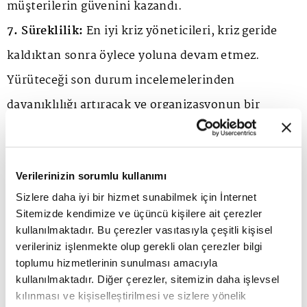
müşterilerin güvenini kazandı.
7. Süreklilik:
En iyi kriz yöneticileri, kriz geride
kaldıktan sonra öylece yoluna devam etmez.
Yürüteceği son durum incelemelerinden
dayanıklılığı artıracak ve organizasyonun bir
sonraki krize daha hazırlıklı olmasını sağlayacak
dersler çıkarır. Shell, her olaydan sonra yaptığı
Verilerinizin sorumlu kullanımı
sistematik değerlendirmeleri, yaşanan her alt üst
Sizlere daha iyi bir hizmet sunabilmek için İnternet
oluşun petrol ve doğalgaz şirketinin reflekslerini
Sitemizde kendimize ve üçüncü kişilere ait çerezler
güçlendirmesi, böylece şirketi daha da dayanıklı
kullanılmaktadır. Bu çerezler vasıtasıyla çeşitli kişisel
verileriniz işlenmekte olup gerekli olan çerezler bilgi
hale getirmesi için kullanıyor.
toplumu hizmetlerinin sunulması amacıyla
kullanılmaktadır. Diğer çerezler, sitemizin daha işlevsel
Bu basit çerçeveyi bir kontrol listesi olarak
kılınması ve kişiselleştirilmesi ve sizlere yönelik