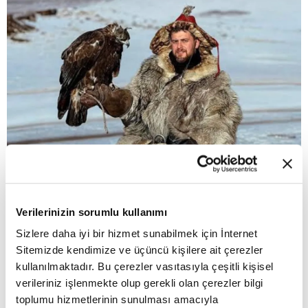
Verilerinizin sorumlu kullanımı
Sizlere daha iyi bir hizmet sunabilmek için İnternet
Sitemizde kendimize ve üçüncü kişilere ait çerezler
11:38 - 24.07.2026, Cuma
kullanılmaktadır. Bu çerezler vasıtasıyla çeşitli kişisel
verileriniz işlenmekte olup gerekli olan çerezler bilgi
Dünyanın ilk "izlediğin kadar öde" yayın
toplumu hizmetlerinin sunulması amacıyla