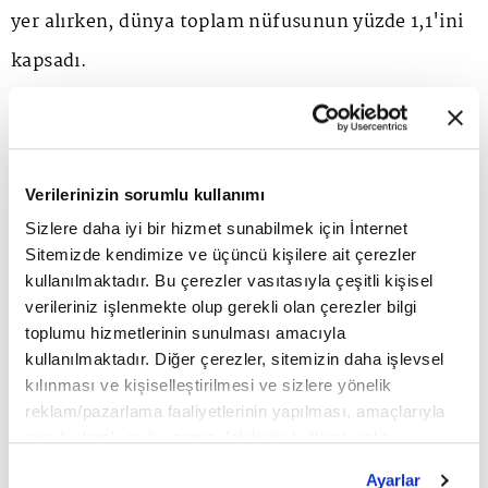
yer alırken, dünya toplam nüfusunun yüzde 1,1'ini
kapsadı.
Canlı doğan bebek sayısı 2019'da 1 milyon 186 bin
560 iken 2020'de 1 milyon 112 bin 859 oldu.
Verilerinizin sorumlu kullanımı
Sizlere daha iyi bir hizmet sunabilmek için İnternet
Toplam doğurganlık hızı, bir kadının doğurgan
Sitemizde kendimize ve üçüncü kişilere ait çerezler
olduğu dönem olan 15-49 yaş grubunda
kullanılmaktadır. Bu çerezler vasıtasıyla çeşitli kişisel
verileriniz işlenmekte olup gerekli olan çerezler bilgi
doğurabileceği ortalama çocuk sayısını ifade
toplumu hizmetlerinin sunulması amacıyla
ediyor.
kullanılmaktadır. Diğer çerezler, sitemizin daha işlevsel
kılınması ve kişiselleştirilmesi ve sizlere yönelik
reklam/pazarlama faaliyetlerinin yapılması, amaçlarıyla
Toplam doğurganlık hızı, 2001 yılında 2,38 çocuk
sınırlı olarak açık rızanız dahilinde kullanılacaktır.
Çerezlere ilişkin tercihlerinizi çerez paneli vasıtasıyla
iken 2020 yılında 1,76 çocuk olarak gerçekleşti. Bu
Ayarlar