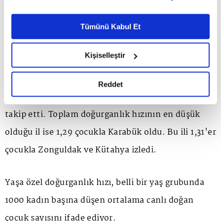
belirleyebilirsiniz. Çerezlere ilişkin detaylı bilgi için
durum doğurganlığın, nüfusun yenilenme düzeyi
Ayarlar butonuna tıklayabilir,
Çerez Bilgilendirme
Metnimizi ziyaret edebilirsiniz.
olan 2,10'un altında kaldığını gösterdi.
Tümünü Kabul Et
6698 sayılı Kişisel Verilerin Korunması Kanunu uyarınca
hazırlanmış olan İnternet Sitesi Aydınlatma Metnimizi
Kişiselleştir
Toplam doğurganlık hızının en yüksek olduğu il
okumak ve sitemizi ziyaretiniz kapsamında
gerçekleştirilen veri işleme faaliyetleri ile ilgili daha
2020 yılında 3,71 çocuk ile Şanlıurfa oldu. Bu ili
detaylı bilgi almak için lütfen
tıklayınız.
Reddet
3,22 çocuk ile Şırnak, 2,88'er çocuk ile Ağrı ve Siirt
takip etti. Toplam doğurganlık hızının en düşük
olduğu il ise 1,29 çocukla Karabük oldu. Bu ili 1,31'er
çocukla Zonguldak ve Kütahya izledi.
Yaşa özel doğurganlık hızı, belli bir yaş grubunda
1000 kadın başına düşen ortalama canlı doğan
çocuk sayısını ifade ediyor.