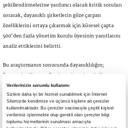
şekillendirmelerine yardımcı olacak kritik soruları
sorarak, dayanıklı şirketlerin göze çarpan
özelliklerini ortaya çıkarmak için küresel çapta
500'den fazla yönetim kurulu üyesinin yanıtlarını
analiz ettiklerini belirtti.
Bu araştırmanın sonucunda dayanıklılığın;
"normale dönmeye" çalışmak yerine, değişen
riskleri öngörme, bunlara hazırlanma, yanıt verme
Verilerinizin sorumlu kullanımı
Sizlere daha iyi bir hizmet sunabilmek için İnternet
ve uyum sağlama yeteneği anlamına geldiğini
Sitemizde kendimize ve üçüncü kişilere ait çerezler
gördüklerinin altını çizen Beşli, şunları aktardı:
kullanılmaktadır. Bu çerezler vasıtasıyla çeşitli kişisel
verileriniz işlenmekte olup gerekli olan çerezler bilgi
toplumu hizmetlerinin sunulması amacıyla
"Bu noktada araştırma, yönetim kurullarının daha