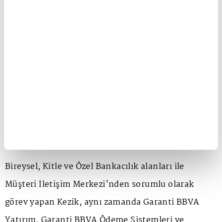
Garanti BBVA'ya katılan Ceren Acer Kezik, Nisan
2016'da yeni kurulan KOBİ Mikro İş Birimi'nden
Sorumlu Direktör olarak atandı.
Kezik, 2017'de bireysel bankacılık çatısı altında
Kitle İş Birimi'nin Direktörlüğü görevine ve 1
Haziran 2022'de ise bireysel bankacılıktan Sorumlu
genel müdür yardımcısı oldu.
Bireysel, Kitle ve Özel Bankacılık alanları ile
Müşteri İletişim Merkezi'nden sorumlu olarak
görev yapan Kezik, aynı zamanda Garanti BBVA
Yatırım, Garanti BBVA Ödeme Sistemleri ve