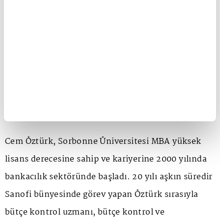
Belarus, Azerbaycan, Ermenistan, Kazakistan,
Kırgızistan, Moldova, Tacikistan, Türkmenistan,
Özbekistan, Ürdün, Lübnan, Irak, Suriye ve
Filistin'in içerisinde yer aldığı geniş bir bölgeden
sorumlu olacak.
Cem Öztürk kimdir ?
Cem Öztürk, Sorbonne Üniversitesi MBA yüksek
lisans derecesine sahip ve kariyerine 2000 yılında
bankacılık sektöründe başladı. 20 yılı aşkın süredir
Sanofi bünyesinde görev yapan Öztürk sırasıyla
bütçe kontrol uzmanı, bütçe kontrol ve