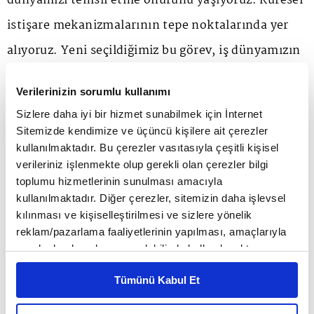
dünyamızı temsil etme onurunu yaşıyoruz. Küresel
istişare mekanizmalarının tepe noktalarında yer
alıyoruz. Yeni seçildiğimiz bu görev, iş dünyamızın
ve oda borsa camiamızın küresel ekonomide neleri
Verilerinizin sorumlu kullanımı
başarabileceğinin en önemli göstergesi. Artık
Sizlere daha iyi bir hizmet sunabilmek için İnternet
küresel iş dünyasını ve WCF çatısı altındaki
Sitemizde kendimize ve üçüncü kişilere ait çerezler
kullanılmaktadır. Bu çerezler vasıtasıyla çeşitli kişisel
binlerce odayı yönlendireceğiz. Başarımızın yurt
verileriniz işlenmekte olup gerekli olan çerezler bilgi
dışında da görülüyor ve takdir ediliyor olması beni
toplumu hizmetlerinin sunulması amacıyla
kullanılmaktadır. Diğer çerezler, sitemizin daha işlevsel
bir Türk olarak çok mutlu etti. Başkanı olduğum
kılınması ve kişiselleştirilmesi ve sizlere yönelik
365 oda ve borsamız ile 2 milyonu aşan
reklam/pazarlama faaliyetlerinin yapılması, amaçlarıyla
sınırlı olarak açık rızanız dahilinde kullanılacaktır.
firmalarımız adına gurur duyuyorum. Beni bu
Çerezlere ilişkin tercihlerinizi çerez paneli vasıtasıyla
göreve layık gören, oy veren uluslararası iş dünyası
Tümünü Kabul Et
belirleyebilirsiniz. Çerezlere ilişkin detaylı bilgi için
Ayarlar butonuna tıklayabilir,
Çerez Bilgilendirme
temsilcilerine teşekkür ederim. Şimdi ülkemiz ve iş