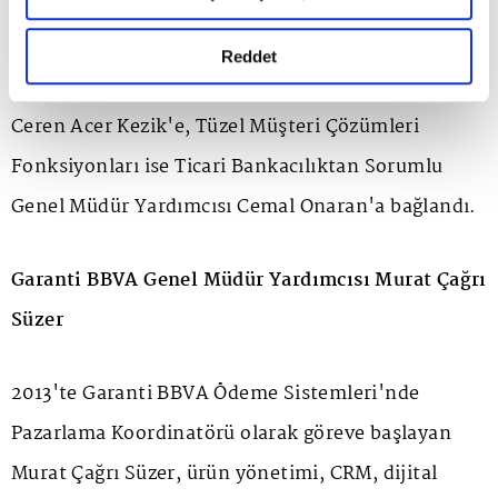
okumak ve sitemizi ziyaretiniz kapsamında
gerçekleştirilen veri işleme faaliyetleri ile ilgili daha
Bireysel Müşteri Çözümleri Fonksiyonları Bireysel
detaylı bilgi almak için lütfen
tıklayınız.
Reddet
Bankacılık'tan Sorumlu Genel Müdür Yardımcısı
Ceren Acer Kezik'e, Tüzel Müşteri Çözümleri
Fonksiyonları ise Ticari Bankacılıktan Sorumlu
Genel Müdür Yardımcısı Cemal Onaran'a bağlandı.
Garanti BBVA Genel Müdür Yardımcısı Murat Çağrı
Süzer
2013'te Garanti BBVA Ödeme Sistemleri'nde
Pazarlama Koordinatörü olarak göreve başlayan
Murat Çağrı Süzer, ürün yönetimi, CRM, dijital