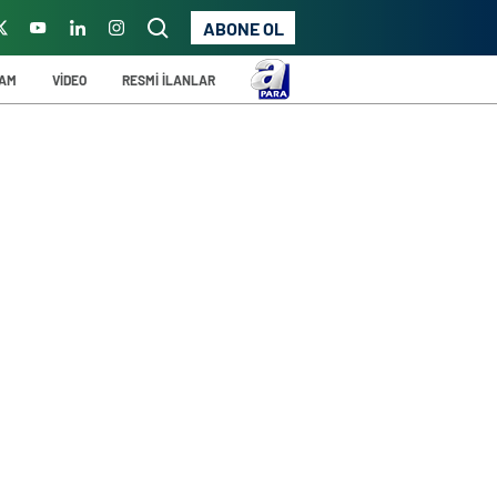
ABONE OL
ŞAM
VİDEO
RESMİ İLANLAR