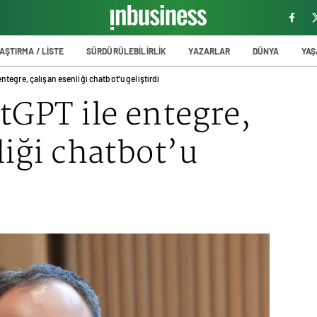
AŞTIRMA / LİSTE
SÜRDÜRÜLEBİLİRLİK
YAZARLAR
DÜNYA
YA
ntegre, çalışan esenliği chatbot’u geliştirdi
tGPT ile entegre,
liği chatbot’u