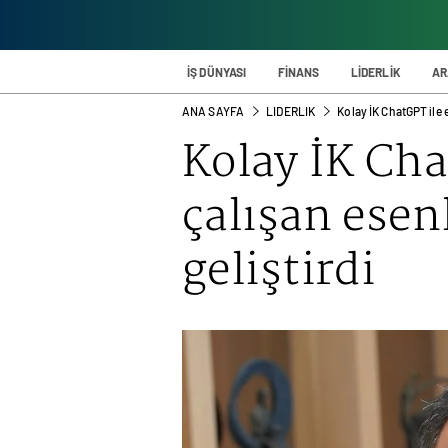
İŞ DÜNYASI
FİNANS
LİDERLİK
AR
ANA SAYFA
LIDERLIK
Kolay İK ChatGPT ile e
Kolay İK Cha
çalışan esen
geliştirdi