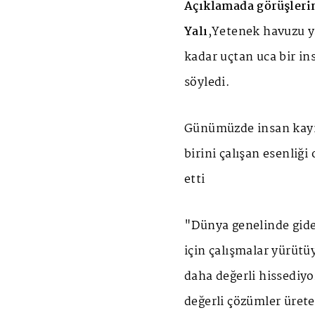
Açıklamada görüşlerin
Yalı
,Yetenek havuzu y
kadar uçtan uca bir i
söyledi.
Günümüzde insan kayn
birini çalışan esenliğ
etti
"Dünya genelinde gider
için çalışmalar yürütüy
daha değerli hissediyo
değerli çözümler ürete