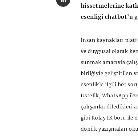
hissetmelerine kat
esenliği chatbot’u g
İnsan kaynakları platfo
ve duygusal olarak ken
sunmak amacıyla çalışa
birliğiyle geliştirilen
esenlikle ilgili her so
Üstelik, WhatsApp üzer
çalışanlar diledikleri 
gibi Kolay İK botu ile 
dönük yazışmaları okuy