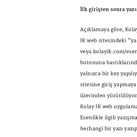
İlk girişten sonra ya
Açıklamaya göre, Kolay
İK web sitesindeki "ya
veya kolayik.com/esen
butonuna bastıklarınd
yalnızca bir kez yapılı
sitesine giriş yapmay
üzerinden yürütülüyor.
Kolay İK web uygulama
Esenlikle ilgili yazış
herhangi bir yazı yazı