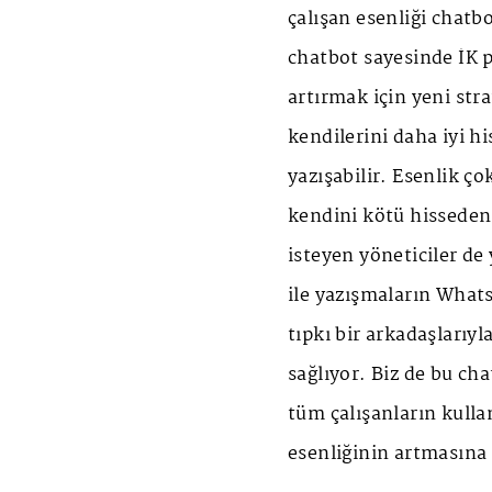
çalışan esenliği chatbo
chatbot sayesinde İK p
artırmak için yeni strat
kendilerini daha iyi h
yazışabilir. Esenlik ço
kendini kötü hisseden 
isteyen yöneticiler de 
ile yazışmaların What
tıpkı bir arkadaşlarıy
sağlıyor. Biz de bu cha
tüm çalışanların kull
esenliğinin artmasına