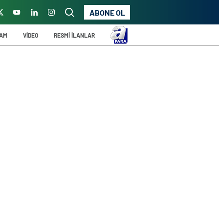
ABONE OL
ŞAM
VİDEO
RESMİ İLANLAR