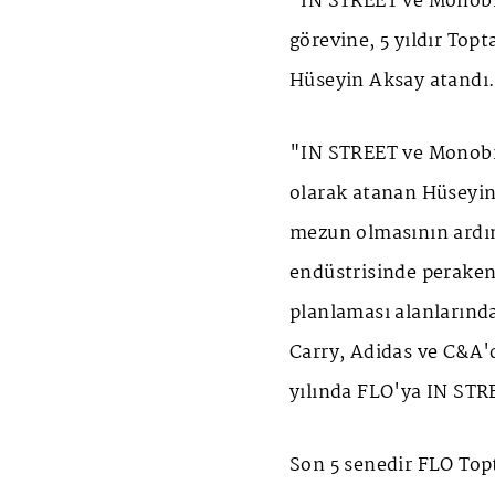
"IN STREET ve Monobr
görevine, 5 yıldır Top
Hüseyin Aksay atandı
"IN STREET ve Monobr
olarak atanan Hüseyin
mezun olmasının ardı
endüstrisinde perakend
planlaması alanlarında
Carry, Adidas ve C&A'
yılında FLO'ya IN STR
Son 5 senedir FLO Topt