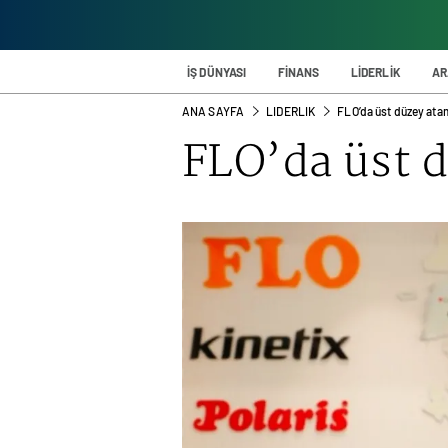
İŞ DÜNYASI
FİNANS
LİDERLİK
AR
ANA SAYFA
LIDERLIK
FLO’da üst düzey ata
FLO’da üst 