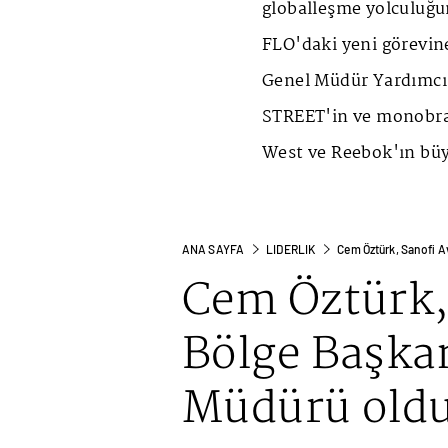
globalleşme yolculuğun
FLO'daki yeni görevi
Genel Müdür Yardımcıs
STREET'in ve monobra
West ve Reebok'ın büy
ANA SAYFA
LIDERLIK
Cem Öztürk, Sanofi A
Cem Öztürk,
Bölge Başkan
Müdürü old