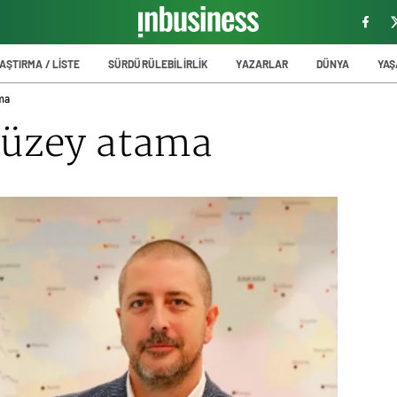
AŞTIRMA / LİSTE
SÜRDÜRÜLEBİLİRLİK
YAZARLAR
DÜNYA
YA
ma
düzey atama