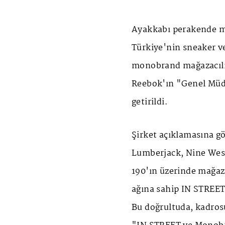
Ayakkabı perakende m
Türkiye'nin sneaker ve
monobrand mağazacılık
Reebok'ın "Genel Müd
getirildi.
Şirket açıklamasına g
Lumberjack, Nine West,
190'ın üzerinde mağaza
ağına sahip IN STREET
Bu doğrultuda, kadros