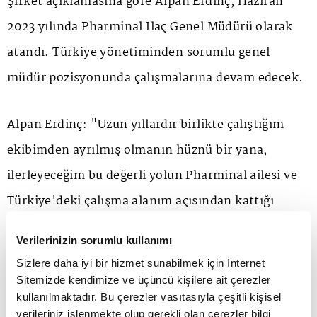
Şirket açıklamasına göre Alpan Erdinç, Haziran
2023 yılında Pharminal İlaç Genel Müdürü olarak
atandı. Türkiye yönetiminden sorumlu genel
müdür pozisyonunda çalışmalarına devam edecek.
Alpan Erdinç: "Uzun yıllardır birlikte çalıştığım
ekibimden ayrılmış olmanın hüznü bir yana,
ilerleyeceğim bu değerli yolun Pharminal ailesi ve
Türkiye'deki çalışma alanım açısından kattığı
heyecanın mutluluğunu yaşıyorum.''
Verilerinizin sorumlu kullanımı
Sizlere daha iyi bir hizmet sunabilmek için İnternet
Amgen Türkiye ekibiyle 10 yıldır ortaya koydukları
Sitemizde kendimize ve üçüncü kişilere ait çerezler
sayısız başarının bu önemli atamada büyük rol
kullanılmaktadır. Bu çerezler vasıtasıyla çeşitli kişisel
verileriniz işlenmekte olup gerekli olan çerezler bilgi