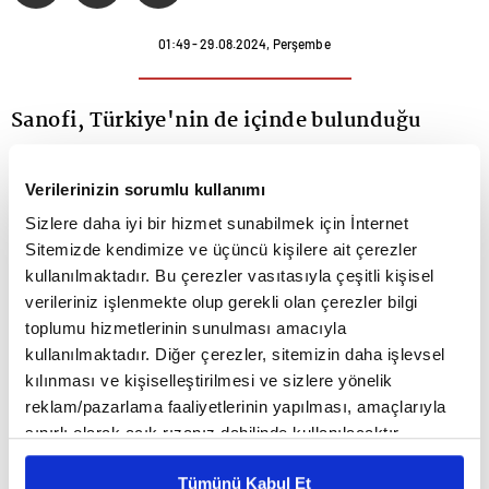
01:49 - 29.08.2024, Perşembe
Sanofi, Türkiye'nin de içinde bulunduğu
bölgeyi yeniden tanımlayarak Cem Öztürk'ü,
Verilerinizin sorumlu kullanımı
Sanofi Avrasya Bölge Başkanı ve İlaç Genel
Sizlere daha iyi bir hizmet sunabilmek için İnternet
Müdürü olarak yeni görevine atadı.
Sitemizde kendimize ve üçüncü kişilere ait çerezler
kullanılmaktadır. Bu çerezler vasıtasıyla çeşitli kişisel
Şirketten yapılan açıklamaya göre, bu yeni
verileriniz işlenmekte olup gerekli olan çerezler bilgi
toplumu hizmetlerinin sunulması amacıyla
düzenleme ile birlikte Türkiye'de bulunan Sanofi
kullanılmaktadır. Diğer çerezler, sitemizin daha işlevsel
yönetim ekibi, çok daha geniş bir coğrafyaya
kılınması ve kişiselleştirilmesi ve sizlere yönelik
reklam/pazarlama faaliyetlerinin yapılması, amaçlarıyla
hizmet etmeye başladı. Öztürk daha önce, Sanofi
sınırlı olarak açık rızanız dahilinde kullanılacaktır.
Türkiye Ülke Başkanı, Afrika ve Ortadoğu Temel
Çerezlere ilişkin tercihlerinizi çerez paneli vasıtasıyla
Tümünü Kabul Et
belirleyebilirsiniz. Çerezlere ilişkin detaylı bilgi için