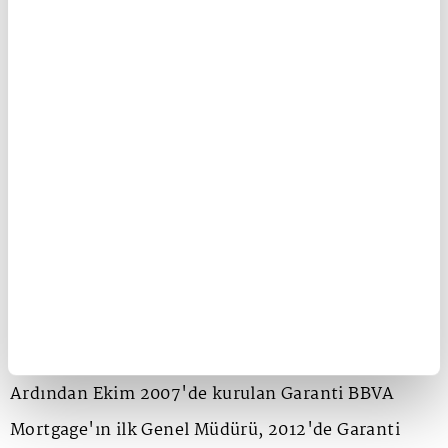
Kurulu Üyesi görevlerini üstleniyor.
Garanti BBVA Genel Müdür Yardımcısı Cemal
Onaran
1990'da Garanti BBVA Teftiş Kurulu'nda Müfettiş
Yardımcısı olarak göreve başlayan Cemal Onaran
2000-2007 yıllarında Garanti BBVA'nın
İstanbul'daki çeşitli bölgelerinde Bölge Müdürü
olarak görev yaptı.
Ardından Ekim 2007'de kurulan Garanti BBVA
Mortgage'ın ilk Genel Müdürü, 2012'de Garanti